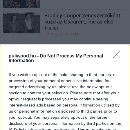
Bradley Cooper zeneszerzőként
küzd az Oscarért, íme az első
trailer
Hír
| 2023.08.16 17:00
Azt mondta - Kritika
Hír
| 2022.11.18 20:30
puliwood.hu -
Do Not Process My Personal
Information
Nézd meg premier előtt a
If you wish to opt-out of the sale, sharing to third parties, or
hollywoodi szexuális zaklatásokat
processing of your personal or sensitive information for
leleplező Azt mondtát! (Lezárva)
targeted advertising by us, please use the below opt-out
Hír
| 2022.11.04 17:00
section to confirm your selection. Please note that after your
opt-out request is processed you may continue seeing
Harvey Weinstein után
interest-based ads based on personal information utilized by
nyomoznak a She Said első
us or personal information disclosed to third parties prior to
előzetesében
your opt-out. You may separately opt-out of the further
Hír
| 2022.07.19 10:00
disclosure of your personal information by third parties on the
IAB’s list of downstream participants. This information may