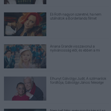
Eli Roth nagyon szeretné, ha nem
utálnátok a Borderlands filmet
Ariana Grande visszavonul a
nyilvánosság elől, és ebben a mi
felelősségünk is benne van
Elhunyt Gálvölgyi Judit, A szilmarilok
fordítója, Gálvölgyi János felesége
Nem kell félni, még mindig készül az