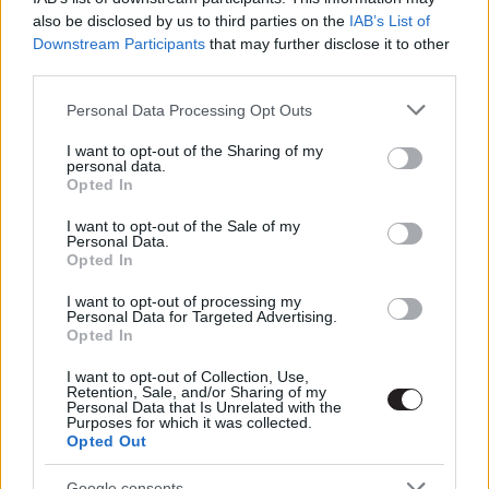
A Maestro lesz Bradley Cooper
also be disclosed by us to third parties on the
IAB’s List of
következő nagy dobása?
Downstream Participants
that may further disclose it to other
third parties.
Hír
| 2022.06.02 08:00
Please note that this website/app uses one or more Google
Personal Data Processing Opt Outs
Premierdátumot kapott a
services and may gather and store information including but
Weinstein-botrányt feltáró
not limited to your visit or usage behaviour. You may click to
I want to opt-out of the Sharing of my
újságírókról szóló film
personal data.
grant or deny consent to Google and its third-party tags to
Opted In
Hír
| 2021.07.21 08:00
use your data for below specified purposes in below Google
consent section.
I want to opt-out of the Sale of my
Nézd meg velünk moziban az
Personal Data.
Ígéretes fiatal nőt!
Opted In
Hír
| 2021.05.16 20:00
I want to opt-out of processing my
Personal Data for Targeted Advertising.
Ígéretes fiatal nő - Kritika
Opted In
Hír
| 2021.02.05 14:00
I want to opt-out of Collection, Use,
Retention, Sale, and/or Sharing of my
Personal Data that Is Unrelated with the
Purposes for which it was collected.
Robert Pattinson egy bűnügyi
Opted Out
thrillerben
Hír
| 2012.10.19 16:29
Google consents