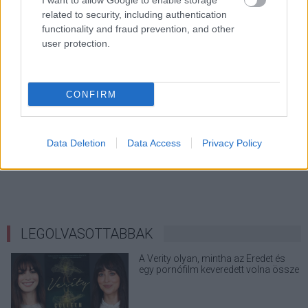
I want to allow Google to enable storage
related to security, including authentication
functionality and fraud prevention, and other
user protection.
CONFIRM
Data Deletion
Data Access
Privacy Policy
LEGOLVASOTTABBAK
A Verity olyan, mintha az Eredet és
egy pornófilm keveredett volna össze