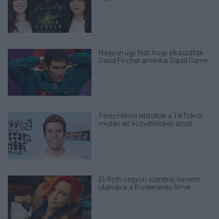
Nagyon úgy fest, hogy elkaszálták
David Fincher amerikai Squid Game-
sorozatát
Perez Hiltont letiltották a TikTokról,
miután élő közvetítésben ártott
magának
Eli Roth nagyon szeretné, ha nem
utálnátok a Borderlands filmet