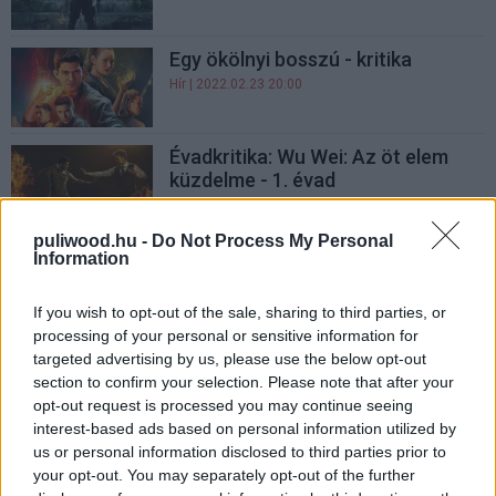
Egy ökölnyi bosszú - kritika
Hír
| 2022.02.23 20:00
Évadkritika: Wu Wei: Az öt elem
küzdelme - 1. évad
Hír
| 2022.02.16 20:00
puliwood.hu -
Do Not Process My Personal
Filmként folytatódik a Wu
Information
Assassins, íme az első trailer
Hír
| 2022.01.23 12:00
If you wish to opt-out of the sale, sharing to third parties, or
processing of your personal or sensitive information for
Michael Bay készíti A rajtaütés
targeted advertising by us, please use the below opt-out
remake-et a Netflixre
section to confirm your selection. Please note that after your
Hír
| 2022.01.11 12:00
opt-out request is processed you may continue seeing
interest-based ads based on personal information utilized by
A rajtaütés főszereplője lesz A
us or personal information disclosed to third parties prior to
feláldozhatók 4. főgonosza
your opt-out. You may separately opt-out of the further