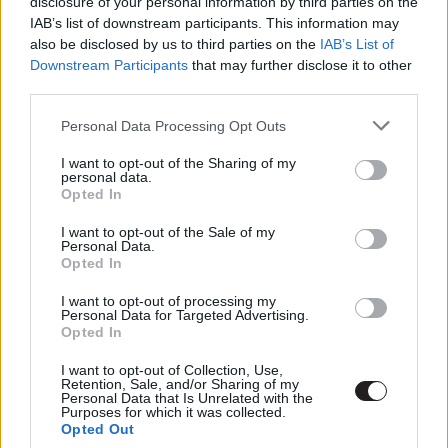
disclosure of your personal information by third parties on the
Hír
| 2021.10.27 16:00
IAB’s list of downstream participants. This information may
Nézd meg velünk moziban a
also be disclosed by us to third parties on the
IAB’s List of
Kígyószem: G.I. Joe - A
Downstream Participants
that may further disclose it to other
kezdeteket!
third parties.
Hír
| 2021.07.17 17:00
Please note that this website/app uses one or more Google
Personal Data Processing Opt Outs
services and may gather and store information including but
Nyerj páros belépőt a 22 mérföld
not limited to your visit or usage behaviour. You may click to
I want to opt-out of the Sharing of my
premier előtti vetítésére!
personal data.
grant or deny consent to Google and its third-party tags to
(Lezárva)
Opted In
use your data for below specified purposes in below Google
Hír
| 2018.10.20 09:20
consent section.
I want to opt-out of the Sale of my
Personal Data.
Folytatódik a Mark Wahlberg-féle
Opted In
22 mérföld
I want to opt-out of processing my
Hír
| 2018.06.27 15:10
Personal Data for Targeted Advertising.
Opted In
EXKLUZÍV: Nézd meg nálunk a 22
mérföld első magyar előzetesét!
I want to opt-out of Collection, Use,
Retention, Sale, and/or Sharing of my
Hír
| 2018.06.08 14:55
Personal Data that Is Unrelated with the
Purposes for which it was collected.
Opted Out
Headshot trailer, avagy indulhat a