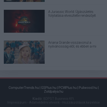
A Jurassic World: Újjászületés
folytatása elvesztette rendezőjét
Ariana Grande visszavonul a
nyilvánosság elől, és ebben a mi
felelősségünk is benne van
ComputerTrends.hu
|
GSPlus.hu
|
PCWPlus.hu
|
Puliwood.hu
|
Zoldpalya.hu
Kiadó:
BDPST Business Kft.
Impresszum
-
Adatvédelmi elveink
-
Hozzászólások kezelése