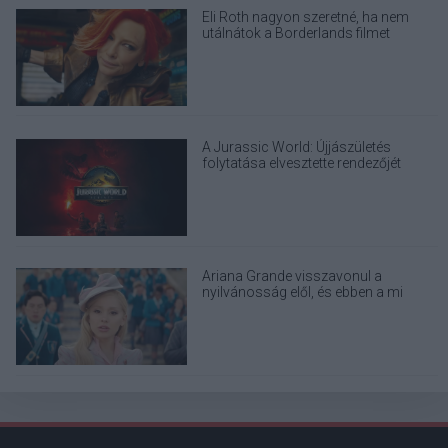
Eli Roth nagyon szeretné, ha nem
utálnátok a Borderlands filmet
A Jurassic World: Újjászületés
folytatása elvesztette rendezőjét
Ariana Grande visszavonul a
nyilvánosság elől, és ebben a mi
felelősségünk is benne van