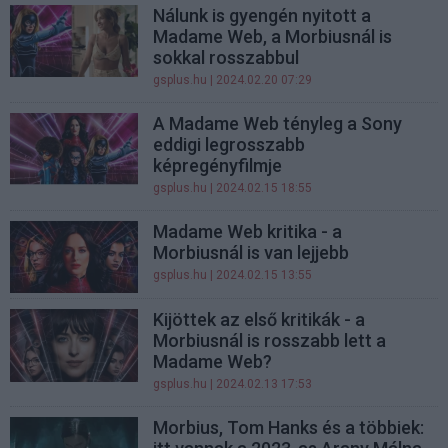
Nálunk is gyengén nyitott a
Madame Web, a Morbiusnál is
sokkal rosszabbul
gsplus.hu
| 2024.02.20 07:29
A Madame Web tényleg a Sony
eddigi legrosszabb
képregényfilmje
gsplus.hu
| 2024.02.15 18:55
Madame Web kritika - a
Morbiusnál is van lejjebb
gsplus.hu
| 2024.02.15 13:55
Kijöttek az első kritikák - a
Morbiusnál is rosszabb lett a
Madame Web?
gsplus.hu
| 2024.02.13 17:53
Morbius, Tom Hanks és a többiek: