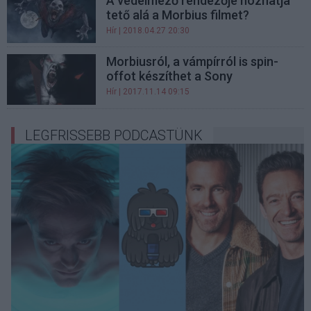
A védelmező rendezője hozhatja
tető alá a Morbius filmet?
Hír
| 2018.04.27 20:30
Morbiusról, a vámpírról is spin-
offot készíthet a Sony
Hír
| 2017.11.14 09:15
LEGFRISSEBB PODCASTÜNK