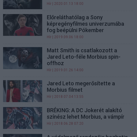
Hír
| 2020.01.13 18:00
Előreláthatólag a Sony
képregényfilmes univerzumába
fog beépülni Pókember
Hír
| 2019.09.06 18:00
Matt Smith is csatlakozott a
Jared Leto-féle Morbius spin-
offhoz
Hír
| 2019.01.26 14:00
Jared Leto megerősítette a
Morbius filmet
Hír
| 2018.07.04 13:55
BRÉKING: A DC Jokerét alakító
színész lehet Morbius, a vámpír
Hír
| 2018.06.28 07:20