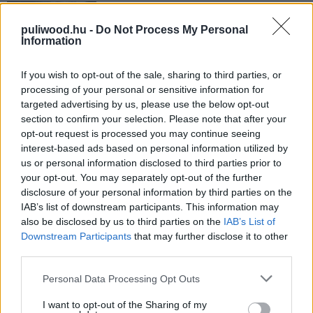
Morbius - Kritika
Hír
| 2022.04.01 14:00
puliwood.hu -
Do Not Process My Personal
Information
Tragikusan rossz lett a Morbius,
If you wish to opt-out of the sale, sharing to third parties, or
elmondjuk, mi a baj vele
processing of your personal or sensitive information for
gsplus.hu
| 2022.03.31 19:01
targeted advertising by us, please use the below opt-out
section to confirm your selection. Please note that after your
Morbius kritika - totális szívás
opt-out request is processed you may continue seeing
interest-based ads based on personal information utilized by
gsplus.hu
| 2022.03.31 14:36
us or personal information disclosed to third parties prior to
your opt-out. You may separately opt-out of the further
Újabb ízelítő érkezett a
disclosure of your personal information by third parties on the
Morbiushoz
IAB’s list of downstream participants. This information may
also be disclosed by us to third parties on the
IAB’s List of
Hír
| 2022.03.13 08:00
Downstream Participants
that may further disclose it to other
third parties.
Jared Leto vámpírbőrben
ugrándozik: itt a Morbius végső
Please note that this website/app uses one or more Google
Personal Data Processing Opt Outs
előzetese
services and may gather and store information including but
Hír
| 2022.03.01 11:00
not limited to your visit or usage behaviour. You may click to
I want to opt-out of the Sharing of my