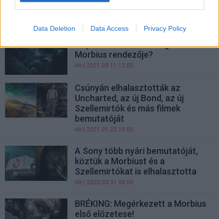
között a Morbius legújabb
előzetesében
Hír
| 2021.11.02 14:45
Data Deletion
Data Access
Privacy Policy
Elspoilerezte volna magát a
Morbius rendezője?
Hír
| 2021.08.11 12:00
Csúnyán elhalasztották az
Uncharted, az új Bond, az új
Szellemirtók és más filmek
bemutatóját
Hír
| 2021.01.22 10:00
A Sony több nyári bemutatóját,
köztük a Morbiust és a
Szellemirtókat is elhalasztotta
Hír
| 2020.03.31 08:00
BRÉKING: Megérkezett a Morbius
első előzetese!