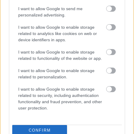
premierjét
I want to allow Google to send me
Hír
| 2022.01.04 10:00
personalized advertising.
8 mozis film, ami érdekelhet
I want to allow Google to enable storage
januárban
related to analytics like cookies on web or
Hír
| 2022.01.01 20:00
device identifiers in apps.
2022 legjobban várt filmjei: a
I want to allow Google to enable storage
nagyágyúk
related to functionality of the website or app.
Hír
| 2021.12.30 14:00
I want to allow Google to enable storage
Tíz dolog, amit talán nem tudtál
related to personalization.
Jared Letóról
I want to allow Google to enable storage
Hír
| 2021.12.26 14:01
related to security, including authentication
functionality and fraud prevention, and other
A stílus vagy a tartalom
user protection.
fontosabb? - PuliCast
Hír
| 2021.11.15 12:00
Elmosódik a határ hős és gonosz
CONFIRM