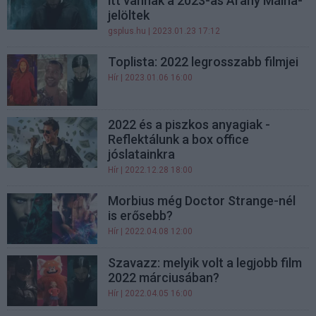
itt vannak a 2023-as Arany Málna-
jelöltek
gsplus.hu
| 2023.01.23 17:12
Toplista: 2022 legrosszabb filmjei
Hír
| 2023.01.06 16:00
2022 és a piszkos anyagiak -
Reflektálunk a box office
jóslatainkra
Hír
| 2022.12.28 18:00
Morbius még Doctor Strange-nél
is erősebb?
Hír
| 2022.04.08 12:00
Szavazz: melyik volt a legjobb film
2022 márciusában?
Hír
| 2022.04.05 16:00