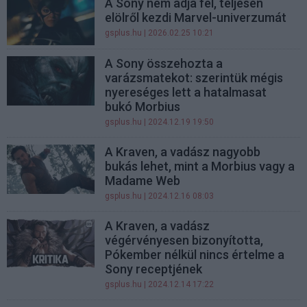
A Sony nem adja fel, teljesen
elölről kezdi Marvel-univerzumát
gsplus.hu
| 2026.02.25 10:21
A Sony összehozta a
varázsmatekot: szerintük mégis
nyereséges lett a hatalmasat
bukó Morbius
gsplus.hu
| 2024.12.19 19:50
A Kraven, a vadász nagyobb
bukás lehet, mint a Morbius vagy a
Madame Web
gsplus.hu
| 2024.12.16 08:03
A Kraven, a vadász
végérvényesen bizonyította,
Pókember nélkül nincs értelme a
Sony receptjének
gsplus.hu
| 2024.12.14 17:22