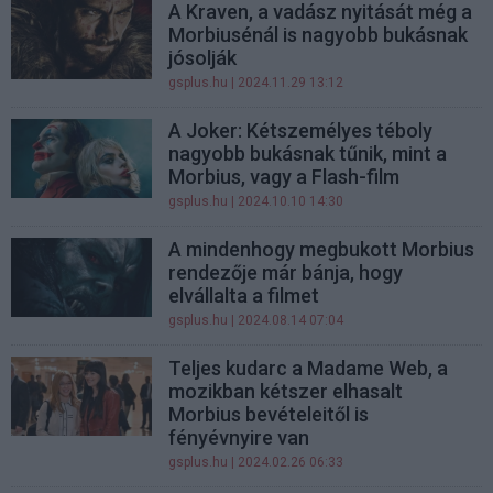
A Kraven, a vadász nyitását még a
Morbiusénál is nagyobb bukásnak
jósolják
gsplus.hu
| 2024.11.29 13:12
A Joker: Kétszemélyes téboly
nagyobb bukásnak tűnik, mint a
Morbius, vagy a Flash-film
gsplus.hu
| 2024.10.10 14:30
A mindenhogy megbukott Morbius
rendezője már bánja, hogy
elvállalta a filmet
gsplus.hu
| 2024.08.14 07:04
Teljes kudarc a Madame Web, a
mozikban kétszer elhasalt
Morbius bevételeitől is
fényévnyire van
gsplus.hu
| 2024.02.26 06:33