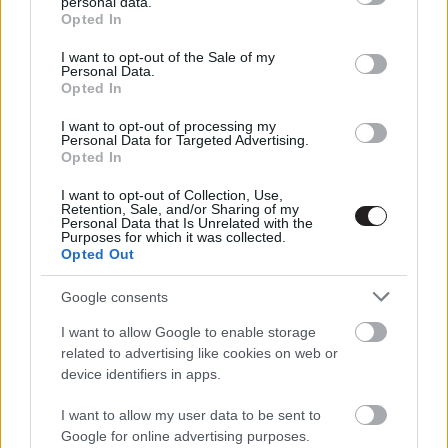
personal data.
grant or deny consent to Google and its third-party tags to
Opted In
Pókember, Venom és Morbius is
use your data for below specified purposes in below Google
az HBO Maxre jön
consent section.
I want to opt-out of the Sale of my
Magyarországon
Personal Data.
Opted In
Hír
| 2022.02.11 14:00
I want to opt-out of processing my
Februárban már forgathatják
Personal Data for Targeted Advertising.
Kraven, a vadász saját filmjét
Opted In
Hír
| 2022.01.20 18:00
I want to opt-out of Collection, Use,
Retention, Sale, and/or Sharing of my
TIPPELDE: Szerintünk ezek a
Personal Data that Is Unrelated with the
Purposes for which it was collected.
filmek lesznek sikeresek és
Opted Out
fognak bukni idén
Hír
| 2022.01.09 14:00
Google consents
Összeszedtük 2022 legjobban
I want to allow Google to enable storage
várt filmjeit, itt van a második
related to advertising like cookies on web or
tízes lista
device identifiers in apps.
gsplus.hu
| 2022.01.06 14:00
I want to allow my user data to be sent to
Megint elhalasztották a Morbius
Google for online advertising purposes.