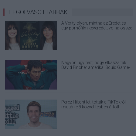
LEGOLVASOTTABBAK
A Verity olyan, mintha az Eredet és
egy pornófilm keveredett volna össze
Nagyon úgy fest, hogy elkaszálták
David Fincher amerikai Squid Game-
sorozatát
Perez Hiltont letiltották a TikTokról,
miután élő közvetítésben ártott
magának