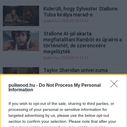
Kiderült, hogy Sylvester Stallone
Tulsa királya marad-e
gsplus.hu
| 2025.09.18 16:02
Stallone AI-jal akarta
megfiatalítani Rambót és újraírni a
történetét, de szerencsére
megelőzték
gsplus.hu
| 2025.09.16 16:11
Taylor Sheridan univerzuma
letarolja a SkyShowtime-ot - a
Sylvester Stallone
puliwood.hu -
Do Not Process My Personal
főszereplésével érkező Tulsa King
Information
új évada csak a kezdet
gsplus.hu
| 2025.09.03 12:09
If you wish to opt-out of the sale, sharing to third parties, or
processing of your personal or sensitive information for
Spinoff készül Sylvester Stallone
targeted advertising by us, please use the below opt-out
sorozatából, a Tulsa királyából -
section to confirm your selection. Please note that after your
nem akárkit választottak