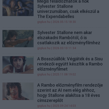
Mégis feláldozhatók a nők
Sylvester Stallone
univerzumában, csak elkészül a
The Expendabelles
gsplus.hu
| 2026.05.15 18:30
Sylvester Stallone nem akar
elszakadni Rambótól, ő is
csatlakozik az előzményfilmhez
gsplus.hu
| 2026.03.10 11:34
A Bosszúállók: Végjáték és a Sisu
rendezői együtt készítik a Rambo
előzményfilmet
gsplus.hu
| 2025.11.08 19:02
A Rambo előzményfilm rendezője
szerint az AI nem elég ahhoz,
hogy Stallone alakítsa a 18 éves
címszereplőt
gsplus.hu
| 2025.09.24 14:03