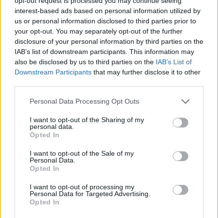
opt-out request is processed you may continue seeing
főszereplőnek
interest-based ads based on personal information utilized by
gsplus.hu
| 2025.06.06 19:45
us or personal information disclosed to third parties prior to
your opt-out. You may separately opt-out of the further
Hivatalos: Rambo előzményfilm
disclosure of your personal information by third parties on the
készül, de Sylvester Stallone
IAB’s list of downstream participants. This information may
nélkül
also be disclosed by us to third parties on the
IAB’s List of
gsplus.hu
| 2025.05.16 20:40
Downstream Participants
that may further disclose it to other
third parties.
Sylvester Stallone-nal és Oscar-
Please note that this website/app uses one or more Google
jelölt filmmel erősít
Personal Data Processing Opt Outs
services and may gather and store information including but
szeptemberben a SkyShowtime
not limited to your visit or usage behaviour. You may click to
I want to opt-out of the Sharing of my
gsplus.hu
| 2024.08.08 06:02
personal data.
grant or deny consent to Google and its third-party tags to
Opted In
use your data for below specified purposes in below Google
Film készül Sylvester Stallone
consent section.
életének egy meghatározó
I want to opt-out of the Sale of my
Personal Data.
részéről
Opted In
gsplus.hu
| 2024.05.09 07:17
I want to opt-out of processing my
Personal Data for Targeted Advertising.
Sylvester Stallone állítólag
Opted In
toxikusan viselkedett a Tulsa
királya forgatásán