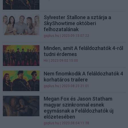
Sylvester Stallone a sztárja a
SkyShowtime októberi
felhozatalának
gsplus.hu
| 2023.09.15 07:22
Minden, amit A feláldozhatók 4-ről
tudni érdemes
Hír
| 2023.09.02 15:00
Nem finomkodik A feláldozhatók 4
korhatáros trailere
gsplus.hu
| 2023.08.23 21:01
Megan Fox és Jason Statham
magyar szinkronnal esnek
egymásnak a Feláldozhatók új
előzetesében
gsplus.hu
| 2023.08.04 11:38