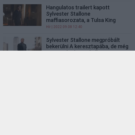
Hangulatos trailert kapott
Sylvester Stallone
maffiasorozata, a Tulsa King
Hír
| 2022.09.08 12:40
Sylvester Stallone megpróbált
bekerülni A keresztapába, de még
statisztának sem kellett
gsplus.hu
| 2022.09.06 12:10
Szamaritánus - Kritika
Hír
| 2022.08.30 14:00
A Samaritan új videója Stallone
filmjének kulisszáit mutatja be
Hír
| 2022.08.27 08:00
LEGFRISSEBB PODCASTÜNK