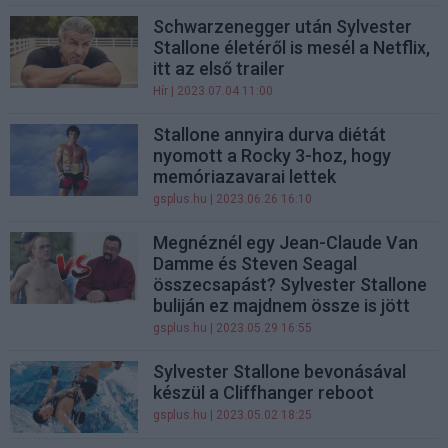
Schwarzenegger után Sylvester
Stallone életéről is mesél a Netflix,
itt az első trailer
Hír
| 2023.07.04 11:00
Stallone annyira durva diétát
nyomott a Rocky 3-hoz, hogy
memóriazavarai lettek
gsplus.hu
| 2023.06.26 16:10
Megnéznél egy Jean-Claude Van
Damme és Steven Seagal
összecsapást? Sylvester Stallone
buliján ez majdnem össze is jött
gsplus.hu
| 2023.05.29 16:55
Sylvester Stallone bevonásával
készül a Cliffhanger reboot
gsplus.hu
| 2023.05.02 18:25