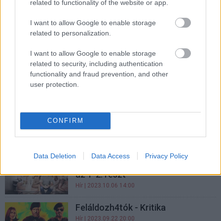
related to functionality of the website or app.
Sylvester Stallone életéről is
I want to allow Google to enable storage
mesél a Netflix, hangulatos a
related to personalization.
teljes trailer
I want to allow Google to enable storage
gsplus.hu
| 2023.10.19 10:33
related to security, including authentication
functionality and fraud prevention, and other
Visszatekintő: Szupercella
user protection.
Hír
| 2023.10.18 14:00
Filmklasszikus: A pusztító
CONFIRM
Hír
| 2023.10.10 18:00
Data Deletion
Data Access
Privacy Policy
A Stallone család - ilyennek láttuk
az 1-2. részt
Hír
| 2023.10.06 14:00
Feláldozh4tók - Kritika
Hír
| 2023.09.22 20:00