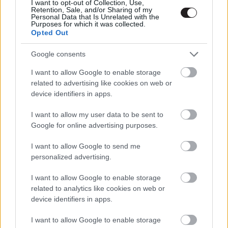
I want to opt-out of Collection, Use,
Retention, Sale, and/or Sharing of my
gsplus.hu
| 2024.04.10 16:57
Personal Data that Is Unrelated with the
Purposes for which it was collected.
Stallone jó csajokat követelt a
Opted Out
forgatásra, és a színésztársait
sértegette
Google consents
bronson.men
| 2024.04.09 23:59
I want to allow Google to enable storage
related to advertising like cookies on web or
Stallone visszatér: megkezdődtek
device identifiers in apps.
a Tulsa királya második évadának
forgatásai
I want to allow my user data to be sent to
gsplus.hu
| 2024.04.02 11:48
Google for online advertising purposes.
Chris Evans, Sylvester Stallone és
I want to allow Google to send me
a Hangya is esélyes a legrosszabb
personalized advertising.
filmeseknek és filmeknek járó
díjakra
I want to allow Google to enable storage
gsplus.hu
| 2024.01.22 22:03
related to analytics like cookies on web or
device identifiers in apps.
Sly - Kritika
Hír
| 2023.11.10 14:00
I want to allow Google to enable storage