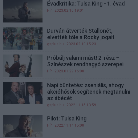
Évadkritika: Tulsa King - 1. évad
Hír
| 2023.02.10 19:01
Durván átverték Stallonét,
elvették tőle a Rocky jogait
gsplus.hu
| 2023.02.10 15:23
Próbálj valami mást! 2. rész –
Színészek rendhagyó szerepei
Hír
| 2023.01.29 16:00
Napi büntetés: zseniális, ahogy
akcióhősök segítenek megtanulni
az ábécét
gsplus.hu
| 2022.11.15 13:59
Pilot: Tulsa King
Hír
| 2022.11.14 15:00