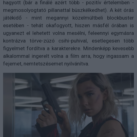
hagyott (bár a finálé azért több - pozitív értelemben -
megmosolyogtató pillanattal büszkélkedhet). A két órás
játékidő - mint megannyi közelmúltbeli blockbuster
esetében - tehát okafogyott, hiszen másfél órában is
ugyanezt el lehetett volna mesélni, feleennyi egymásra
kontrázva törve-zúzó csihi-puhival, esetlegesen több
figyelmet fordítva a karakterekre. Mindenképp kevesebb
alkalommal ingerelt volna a film arra, hogy ingassam a
fejemet, nemtetszésemet nyilvánítva.