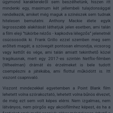
úgymond karakterekről sem beszélhetünk, hiszen itt
mindenki egy, maximum két jellembeli tulajdonsággal
rendelkezik, amiket még maguk a színészek sem tudnak
hitelesen bemutatni. Anthony Mackie élete egyik
legrosszabb alakítását láthatjuk jelen esetben, ami talán
a film eleji "tükörbe nézős - kapkodva lélegzős" jelenetnél
csúcsosodik ki. Frank Grillo ezzel szemben meg sem
erőlteti magát; a szövegét pontosan elmondja, vicsorog
vagy kettőt és vége, ami talán amiatt tekinthető közel
tragikusnak, mert egy 2017-es szintén Netflix-filmben
(Wheelman) drámát és érzelmeket is bele tudott
csempészni a játékába, ami flottul működött is. Itt
viszont csapnivaló.
Viszont mindezekkel egyetemben a Point Blank film
lehetett volna szórakoztató, lehetett volna bűnös élvezet,
de még ezt sem volt képes elérni. Nem izgalmas, nem
látványos, nem pörgős egy akciófilmhez képest, és ha a