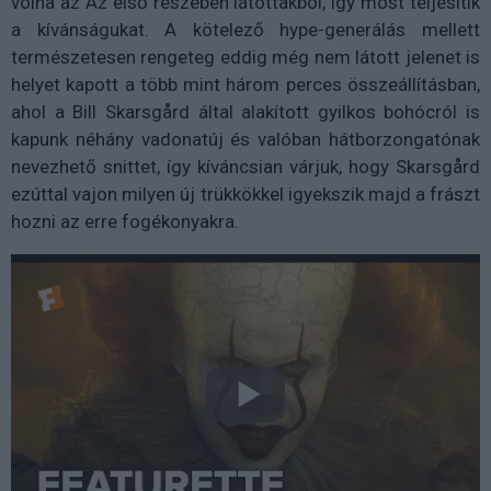
volna az Az első részében látottakból, így most teljesítik
a kívánságukat. A kötelező hype-generálás mellett
természetesen rengeteg eddig még nem látott jelenet is
helyet kapott a több mint három perces összeállításban,
ahol a Bill Skarsgård által alakított gyilkos bohócról is
kapunk néhány vadonatúj és valóban hátborzongatónak
nevezhető snittet, így kíváncsian várjuk, hogy Skarsgård
ezúttal vajon milyen új trükkökkel igyekszik majd a frászt
hozni az erre fogékonyakra.