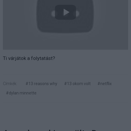
Ti várjátok a folytatást?
Címkék:
#13 reasons why
#13 okom volt
#netflix
#dylan minnette