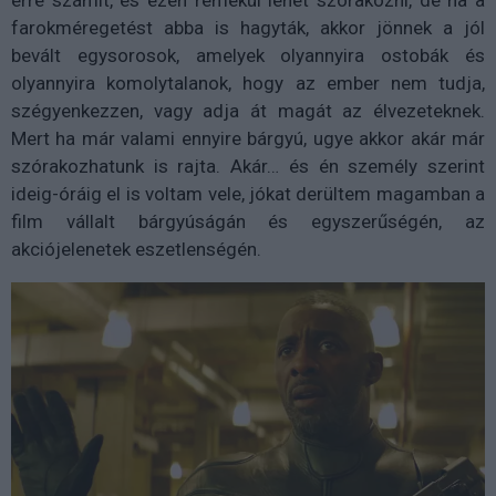
erre számít, és ezen remekül lehet szórakozni, de ha a
farokméregetést abba is hagyták, akkor jönnek a jól
bevált egysorosok, amelyek olyannyira ostobák és
olyannyira komolytalanok, hogy az ember nem tudja,
szégyenkezzen, vagy adja át magát az élvezeteknek.
Mert ha már valami ennyire bárgyú, ugye akkor akár már
szórakozhatunk is rajta. Akár… és én személy szerint
ideig-óráig el is voltam vele, jókat derültem magamban a
film vállalt bárgyúságán és egyszerűségén, az
akciójelenetek eszetlenségén.