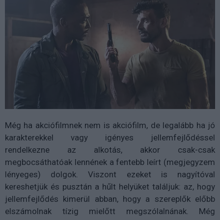
Még ha akciófilmnek nem is akciófilm, de legalább ha jó
karakterekkel vagy igényes jellemfejlődéssel
rendelkezne az alkotás, akkor csak-csak
megbocsáthatóak lennének a fentebb leírt (megjegyzem
lényeges) dolgok. Viszont ezeket is nagyítóval
kereshetjük és pusztán a hűlt helyüket találjuk: az, hogy
jellemfejlődés kimerül abban, hogy a szereplők előbb
elszámolnak tízig mielőtt megszólalnának. Még