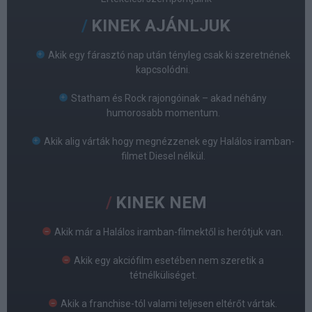
KINEK AJÁNLJUK
Akik egy fárasztó nap után tényleg csak ki szeretnének
kapcsolódni.
Statham és Rock rajongóinak – akad néhány
humorosabb momentum.
Akik alig várták hogy megnézzenek egy Halálos iramban-
filmet Diesel nélkül.
KINEK NEM
Akik már a Halálos iramban-filmektől is herótjuk van.
Akik egy akciófilm esetében nem szeretik a
tétnélküliséget.
Akik a franchise-tól valami teljesen eltérőt vártak.