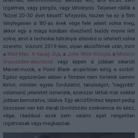
izgalmas, vagy pörgős, vagy látványos. Teljesen ráillik a
"közel 20-30 évet késett" kifejezés, hiszen ha ez a film
ténylegesen a '80-as évek vége felé jelent volna meg,
akkor egy a maga korában élvezhető buddy movie lett
volna, amit a technikai hátrányai ellenére is lehetett volna
szeretni. Viszont 2019-ben, olyan akciófilmek után, mint
a
Mad Max: A harag útja
, a
John Wick-trilógia
, a
Mission
Impossible-alkotások
vagy éppen a jobban sikerült
Marvel-mozik, a Point Blank arcpirítóan kilóg a sorból.
Egész egyszerűen ebben a filmben nem történik semmi
kirívó; minden egyes fordulatot, tanulságot, "nagyobb"
volumenű jelenetet ismerünk, ezerszer láttuk már sokkal
jobban bemutatva, tálalva. Egy akciófilmhez képest pedig
összesen van két darab lövöldözési szekvencia és kész,
vége, ráadásul azok sem valami eget rengetően
izgalmasak vagy megkapóak.