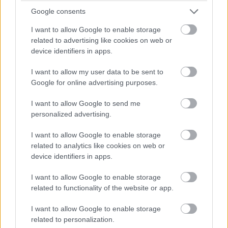
képes volt elhitetni magával azt is, hogy közben komoly
Google consents
drámát ad elő, amelynek a középpontja Vin Diesel. Aki
I want to allow Google to enable storage
egyébként jó színész, bizonyította már, karizmatikus is,
related to advertising like cookies on web or
de drámainak szánt alakítása itt csúnyán félrement.
device identifiers in apps.
I want to allow my user data to be sent to
Google for online advertising purposes.
I want to allow Google to send me
personalized advertising.
I want to allow Google to enable storage
related to analytics like cookies on web or
device identifiers in apps.
I want to allow Google to enable storage
related to functionality of the website or app.
Hogy a stúdió belement egy Hobbs és Shaw spin-offba,
I want to allow Google to enable storage
az alapvetően jó döntés volt, mert végre lehetőségük
related to personalization.
nyílt elszakadni mindazoktól a problémáktól és