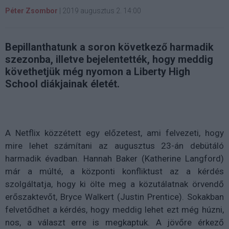
Péter Zsombor
|
2019 augusztus 2. 14:00
Bepillanthatunk a soron következő harmadik
szezonba, illetve bejelentették, hogy meddig
követhetjük még nyomon a Liberty High
School diákjainak életét.
A Netflix közzétett egy előzetest, ami felvezeti, hogy
mire lehet számítani az augusztus 23-án debütáló
harmadik évadban. Hannah Baker (Katherine Langford)
már a múlté, a központi konfliktust az a kérdés
szolgáltatja, hogy ki ölte meg a közutálatnak örvendő
erőszaktevőt, Bryce Walkert (Justin Prentice). Sokakban
felvetődhet a kérdés, hogy meddig lehet ezt még húzni,
nos, a választ erre is megkaptuk. A jövőre érkező