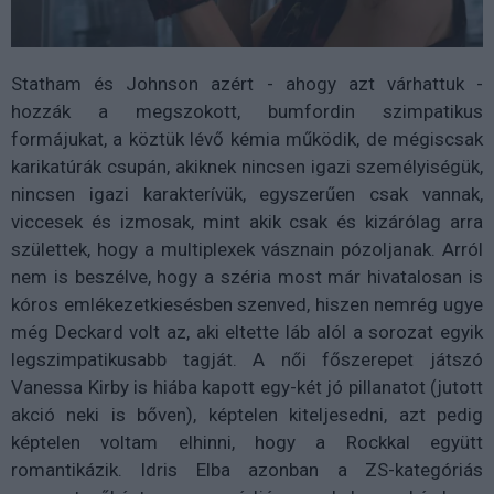
Statham és Johnson azért - ahogy azt várhattuk -
hozzák a megszokott, bumfordin szimpatikus
formájukat, a köztük lévő kémia működik, de mégiscsak
karikatúrák csupán, akiknek nincsen igazi személyiségük,
nincsen igazi karakterívük, egyszerűen csak vannak,
viccesek és izmosak, mint akik csak és kizárólag arra
születtek, hogy a multiplexek vásznain pózoljanak. Arról
nem is beszélve, hogy a széria most már hivatalosan is
kóros emlékezetkiesésben szenved, hiszen nemrég ugye
még Deckard volt az, aki eltette láb alól a sorozat egyik
legszimpatikusabb tagját. A női főszerepet játszó
Vanessa Kirby is hiába kapott egy-két jó pillanatot (jutott
akció neki is bőven), képtelen kiteljesedni, azt pedig
képtelen voltam elhinni, hogy a Rockkal együtt
romantikázik. Idris Elba azonban a ZS-kategóriás