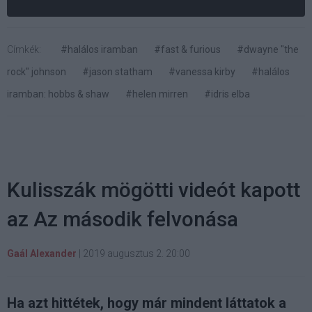
Címkék:
#halálos iramban
#fast & furious
#dwayne "the
rock" johnson
#jason statham
#vanessa kirby
#halálos
iramban: hobbs & shaw
#helen mirren
#idris elba
Kulisszák mögötti videót kapott
az Az második felvonása
Gaál Alexander
|
2019 augusztus 2. 20:00
Ha azt hittétek, hogy már mindent láttatok a