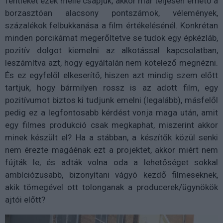
fentieket ezek mellé csapjuk, akkor már teljesen érhető a
borzasztóan alacsony pontszámok, vélemények,
százalékok felbukkanása a film értékelésénél. Konkrétan
minden porcikámat megerőltetve se tudok egy épkézláb,
pozitív dolgot kiemelni az alkotással kapcsolatban,
leszámítva azt, hogy egyáltalán nem kötelező megnézni.
És ez egyfelől elkeserítő, hiszen azt mindig szem előtt
tartjuk, hogy bármilyen rossz is az adott film, egy
pozitívumot biztos ki tudjunk emelni (legalább), másfelől
pedig ez a legfontosabb kérdést vonja maga után, amit
egy filmes produkció csak megkaphat, miszerint akkor
minek készült el? Ha a stábban, a készítők közül senki
nem érezte magáénak ezt a projektet, akkor miért nem
fújták le, és adták volna oda a lehetőséget sokkal
ambíciózusabb, bizonyítani vágyó kezdő filmeseknek,
akik tömegével ott tolonganak a producerek/ügynökök
ajtói előtt?