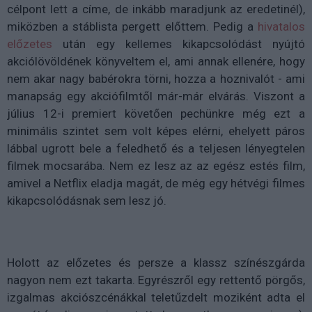
célpont lett a címe, de inkább maradjunk az eredetinél),
miközben a stáblista pergett előttem. Pedig a
hivatalos
előzetes
után egy kellemes kikapcsolódást nyújtó
akciólövöldének könyveltem el, ami annak ellenére, hogy
nem akar nagy babérokra törni, hozza a hoznivalót - ami
manapság egy akciófilmtől már-már elvárás. Viszont a
július 12-i premiert követően pechünkre még ezt a
minimális szintet sem volt képes elérni, ehelyett páros
lábbal ugrott bele a feledhető és a teljesen lényegtelen
filmek mocsarába. Nem ez lesz az az egész estés film,
amivel a Netflix eladja magát, de még egy hétvégi filmes
kikapcsolódásnak sem lesz jó.
Holott az előzetes és persze a klassz színészgárda
nagyon nem ezt takarta. Egyrészről egy rettentő pörgős,
izgalmas akciószcénákkal teletűzdelt moziként adta el