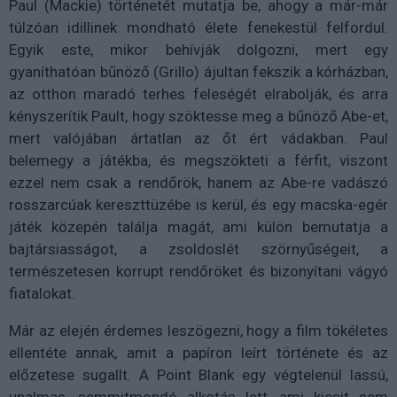
Paul (Mackie) történetét mutatja be, ahogy a már-már
túlzóan idillinek mondható élete fenekestül felfordul.
Egyik este, mikor behívják dolgozni, mert egy
gyaníthatóan bűnöző (Grillo) ájultan fekszik a kórházban,
az otthon maradó terhes feleségét elrabolják, és arra
kényszerítik Pault, hogy szöktesse meg a bűnöző Abe-et,
mert valójában ártatlan az őt ért vádakban. Paul
belemegy a játékba, és megszökteti a férfit, viszont
ezzel nem csak a rendőrök, hanem az Abe-re vadászó
rosszarcúak kereszttüzébe is kerül, és egy macska-egér
játék közepén találja magát, ami külön bemutatja a
bajtársiasságot, a zsoldoslét szörnyűségeit, a
természetesen korrupt rendőröket és bizonyítani vágyó
fiatalokat.
Már az elején érdemes leszögezni, hogy a film tökéletes
ellentéte annak, amit a papíron leírt története és az
előzetese sugallt. A Point Blank egy végtelenül lassú,
unalmas, semmitmondó alkotás lett, ami kicsit sem