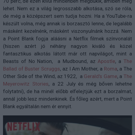
70 perc, de ezen kívül mindenben megbukik, amiben meg
lehet. Nem ez a világ legrosszabb alkotása, szó se róla,
de még a középszert sem tudja hozni. Ha a YouTube-ra
készült volna, még annak is borzasztó lenne, de legalább
másként kezelnénk, másként viszonyulnánk hozzá. Nem
a Point Blank fogja aláásni a Netflix filmek színvonalát
(hiszen azért jó néhány nagyon kiváló és közel
fantasztikus alkotás látott már ott napvilágot, mint a
Beasts of No Nation, a Mudbound, az
Apostle
, a
The
Ballad of Buster Scruggs
, az I Am Mother, a
Roma
, a The
Other Side of the Wind, az 1922, a
Gerald's Game
, a
The
Meyerowitz Stories
, a 22 July és még bőven lehetne
folytatni), de ha minél előbb elfelejtjük ezt a borzalmat,
annál jobb lesz mindenkinek. És főleg azért, mert a Point
Blank egyáltalán nem ér ennyit.