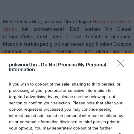
Mi történik akkor, ha külön filmet kap a
Halálos iramban-
filmek
két izomembere? Első körben Vin Diesel
megsértődik, mert nem ő lesz többet a húzónév.
Második körben pedig ott van neked egy filmben Dwayne
Johnson és Jason Statham - két olyan arc, aki
elméletben akkor is vállalhatóvá tudna avanzsálni egy
puliwood.hu -
Do Not Process My Personal
filmet, ha csak másfél órán keresztül metszenék
Information
egymást a tekintetükkel. Nem olyan rossz deal. Ha még
hozzávesszük azt, hogy ezzel a párossal könnyűszerrel
If you wish to opt-out of the sale, sharing to third parties, or
meg tudod idézni a kilencvenes évek buddy akciófilmjeit,
processing of your personal or sensitive information for
akkor nagyon jó úton vagy. Egy szebb világban mindez
targeted advertising by us, please use the below opt-out
section to confirm your selection. Please note that after your
minden probléma nélkül működött volna.
opt-out request is processed you may continue seeing
interest-based ads based on personal information utilized by
us or personal information disclosed to third parties prior to
your opt-out. You may separately opt-out of the further
Nem szeretnék persze az a fajta savat hányó kritikus