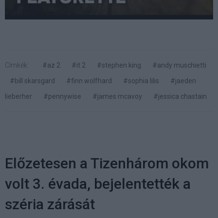
Címkék:
#az 2
#it 2
#stephen king
#andy muschietti
#bill skarsgard
#finn wolfhard
#sophia lilis
#jaeden
lieberher
#pennywise
#james mcavoy
#jessica chastain
Előzetesen a Tizenhárom okom
volt 3. évada, bejelentették a
széria zárását