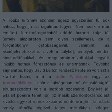
A Hobbs & Shaw azonban egész egyszerűen túl sok
ahhoz, hogy jó és izgalmas legyen. Nem csak a már
említett farokméregetésből adódó humort tolja túl
(amely alapjáraton sem olyan szellemes), de a
forgatókönyv ostobaságaival, valamint az
akciójelenetekkel is elveti a sulykot, amelyek minden
abszurditásukkal és megalomán-mivoltukkal együtt
inkább hatnak fárasztónak és unalmasnak. Továbbá
sajnálatos, hogy David Leitch rendező képtelen volt azt a
kraftot hozni, mint a
John Wick-ben
vagy az
Atomszőkében
- ahhoz túlságosan mű és valóságtól
elrugaszkodott volt a legtöbb szcenárió. Egy-két jól
eltalált poénra tehát jön tíz másik szemöldökráncolást
kiváltó, egy-két remek akciómomentumra jön tíz másik,
amely tétnélküliségével teljes mértékben hidegen