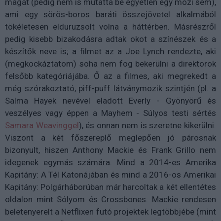
magát (pedig nem is mutatta be egyetlen egy mozi sem),
ami egy sörös-boros baráti összejövetel alkalmából
tökéletesen elduruzsolt volna a háttérben. Másrészről
pedig kisebb bizakodásra adtak okot a színészek és a
készítők neve is; a filmet az a Joe Lynch rendezte, aki
(megkockáztatom) soha nem fog bekerülni a direktorok
felsőbb kategóriájába. Ő az a filmes, aki megrekedt a
még szórakoztató, piff-puff látványmozik szintjén (pl. a
Salma Hayek nevével eladott Everly - Gyönyörű és
veszélyes vagy éppen a Mayhem - Súlyos testi sértés
Samara Weavinggel
), és onnan nem is szeretne kikerülni.
Viszont a két főszereplő meglepően jó párosnak
bizonyult, hiszen Anthony Mackie és Frank Grillo nem
idegenek egymás számára. Mind a 2014-es Amerika
Kapitány: A Tél Katonájában és mind a 2016-os Amerikai
Kapitány: Polgárháborúban már harcoltak a két ellentétes
oldalon mint Sólyom és Crossbones. Mackie rendesen
beletenyerelt a Netflixen futó projektek legtöbbjébe (mint