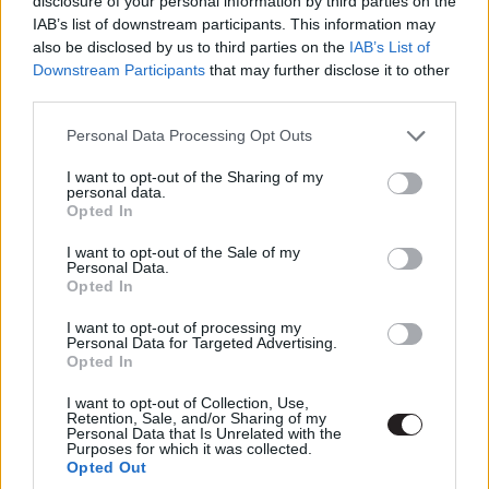
disclosure of your personal information by third parties on the
lenni, aki a kákán is keresi a csomót, és aki nem értékeli
IAB’s list of downstream participants. This information may
az egyszerű élvezeteket. Ha az lennék, akkor a Hobbs és
also be disclosed by us to third parties on the
IAB’s List of
Downstream Participants
that may further disclose it to other
Shaw-nak értelemszerűen nem én lennék a célcsoportja.
third parties.
De tekintve, hogy jómagam több ízben azon kaptam
magam, hogy jókat szórakozok ezen a szérián és
Please note that this website/app uses one or more Google
Personal Data Processing Opt Outs
services and may gather and store information including but
minden bűntudat nélküli élvezettel nézem, amint Diesel
not limited to your visit or usage behaviour. You may click to
I want to opt-out of the Sharing of my
és bandája a fizikára fittyet hányva izmozik és bűvöli a
personal data.
grant or deny consent to Google and its third-party tags to
felniket, azt hiszem, joggal vallhatom magam kvázi
Opted In
use your data for below specified purposes in below Google
célcsoportnak. A szomorú helyzet azonban az, hogy ha
consent section.
I want to opt-out of the Sale of my
valami élvezhető és működőképes (akár az akciók miatt,
Personal Data.
Opted In
akár a karakterek közötti összhang révén), akkor
Hollywoodban képesek azokat az összetevőket, amelyek
I want to opt-out of processing my
Personal Data for Targeted Advertising.
szerintük tetszettek a közönségnek, tízszer
Opted In
megszorozni és úgy eladni őket. Mondjuk úgy, lenyomni
a torkunkon. Ez a helyzet képződött a
Halálos iramban 8-
I want to opt-out of Collection, Use,
Retention, Sale, and/or Sharing of my
nál
, amely nem elég, hogy akcióival olyannyira
Personal Data that Is Unrelated with the
Purposes for which it was collected.
elrugaszkodott még az addigiakhoz képest is valóság
Opted Out
talajától, hogy tétjét vesztette, ennek tetejébe pedig