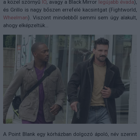
a közel szörnyű
IO
, avagy a Black Mirror
legújabb évada
),
és Grillo is nagy bőszen errefelé kacsintgat (Fightworld,
Wheelman
). Viszont mindebből semmi sem úgy alakult,
ahogy elképzeltük…
A Point Blank egy kórházban dolgozó ápoló, név szerint