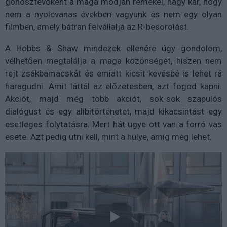
gonosztevőként a maga módján remekel, nagy kár, hogy
nem a nyolcvanas években vagyunk és nem egy olyan
filmben, amely bátran felvállalja az R-besorolást.
A Hobbs & Shaw mindezek ellenére úgy gondolom,
vélhetően megtalálja a maga közönségét, hiszen nem
rejt zsákbamacskát és emiatt kicsit kevésbé is lehet rá
haragudni. Amit láttál az előzetesben, azt fogod kapni.
Akciót, majd még több akciót, sok-sok szapulós
dialógust és egy alibitörténetet, majd kikacsintást egy
esetleges folytatásra. Mert hát ugye ott van a forró vas
esete. Azt pedig ütni kell, mint a hülye, amíg még lehet.