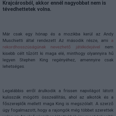
Krajcárosból, akkor ennél nagyobbat nem is
tévedhettetek volna.
Már csak egy hónap és a mozikba kerül az Andy
Muschietti által rendezett Az második része, ami
a
rekordhosszúságúnak nevezhető játékidejével
nem
kisebb célt tűzött ki maga elé, minthogy olyannyira hű
legyen Stephen King regényéhez, amennyire csak
lehetséges.
Legalábbis erről árulkodik a frissen napvilágot látott
kulisszák mögötti összeállítás, ahol az alkotók és a
főszereplők mellett maga King is megszólalt. A szerző
úgy fogalmazott, hogy a rajongók még többet szerettek