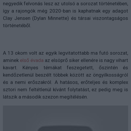
negyedik felvonás lesz az utolsó a sorozat történetében,
így a rajongók még 2020-ban is kaphatnak egy adagot
Clay Jensen (Dylan Minnette) és társai viszontagságos
történetéből.
A 13 okom volt az egyik legvitatottabb ma futó sorozat,
aminek
első évada
az elsöprő siker ellenére is nagy vihart
kavart. Kényes témákat feszegetett, őszintén és
kendőzetlenül beszélt többek között az öngyilkosságról
és a nemi erőszakról. A hatásos, erőteljes és komplex
sztori nem feltétlenül kívánt folytatást, ez pedig meg is
látszik a második szezon megítélésén.