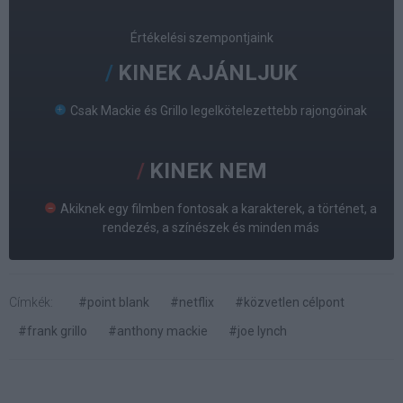
Értékelési szempontjaink
KINEK AJÁNLJUK
Csak Mackie és Grillo legelkötelezettebb rajongóinak
KINEK NEM
Akiknek egy filmben fontosak a karakterek, a történet, a
rendezés, a színészek és minden más
Címkék:
#point blank
#netflix
#közvetlen célpont
#frank grillo
#anthony mackie
#joe lynch