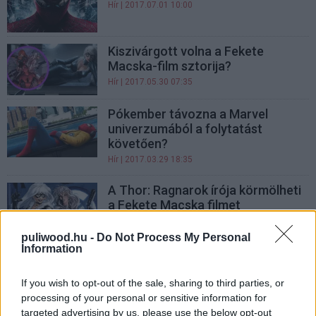
Hír
| 2017.07.01 10:00
Kiszivárgott volna a Fekete
Macska-film sztorija?
Hír
| 2017.05.30 07:35
Pókember távozna a Marvel
univerzumából a folytatást
követően?
Hír
| 2017.03.29 18:35
A Thor: Ragnarok írója körmölheti
a Fekete Macska filmet
Hír
| 2017.03.23 13:00
puliwood.hu -
Do Not Process My Personal
Information
Így készült a Némaság
Hír
| 2017.03.22 13:00
If you wish to opt-out of the sale, sharing to third parties, or
processing of your personal or sensitive information for
targeted advertising by us, please use the below opt-out
Némaság - Kritika