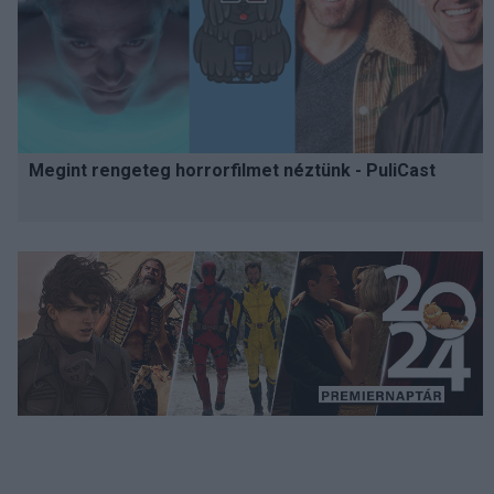
Megint rengeteg horrorfilmet néztünk - PuliCast