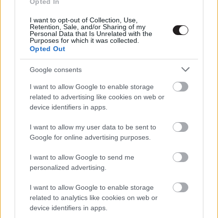
Opted In
Itt a Spider-Man: Homecoming
trailere és olyan állat, mint ahogy
I want to opt-out of Collection, Use,
vártuk! (Frissítve)
Retention, Sale, and/or Sharing of my
Personal Data that Is Unrelated with the
Hír
| 2016.12.09 07:35
Purposes for which it was collected.
Opted Out
A fegyvertelen katona - Kritika
Hír
| 2016.12.07 12:30
Google consents
I want to allow Google to enable storage
related to advertising like cookies on web or
A fegyvertelen katona - ütős a
device identifiers in apps.
szinkronos trailer
Hír
| 2016.11.30 17:50
I want to allow my user data to be sent to
Google for online advertising purposes.
Silence előzetes - végre
beleleshetünk Martin Scorsese
I want to allow Google to send me
álomprojektjébe
personalized advertising.
Hír
| 2016.11.25 12:20
I want to allow Google to enable storage
A fegyvertelen katona - brutálisan
related to analytics like cookies on web or
jó szinkront kap Mel Gibson új
device identifiers in apps.
rendezése