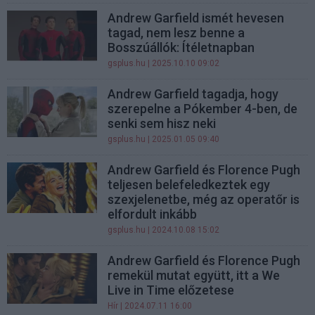
Andrew Garfield ismét hevesen
tagad, nem lesz benne a
Bosszúállók: Ítéletnapban
gsplus.hu
| 2025.10.10 09:02
Andrew Garfield tagadja, hogy
szerepelne a Pókember 4-ben, de
senki sem hisz neki
gsplus.hu
| 2025.01.05 09:40
Andrew Garfield és Florence Pugh
teljesen belefeledkeztek egy
szexjelenetbe, még az operatőr is
elfordult inkább
gsplus.hu
| 2024.10.08 15:02
Andrew Garfield és Florence Pugh
remekül mutat együtt, itt a We
Live in Time előzetese
Hír
| 2024.07.11 16:00