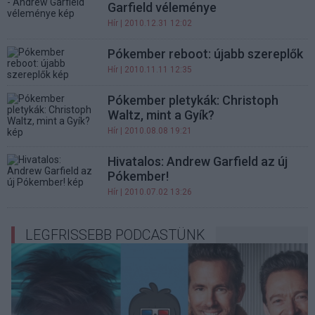
Garfield véleménye
Hír
| 2010.12.31 12:02
Pókember reboot: újabb szereplők
Hír
| 2010.11.11 12:35
Pókember pletykák: Christoph
Waltz, mint a Gyík?
Hír
| 2010.08.08 19:21
Hivatalos: Andrew Garfield az új
Pókember!
Hír
| 2010.07.02 13:26
LEGFRISSEBB PODCASTÜNK