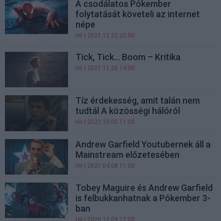
A csodálatos Pókember
folytatását követeli az internet
népe
Hír
| 2021.12.22 20:00
Tick, Tick… Boom – Kritika
Hír
| 2021.11.26 14:00
Tíz érdekesség, amit talán nem
tudtál A közösségi hálóról
Hír
| 2021.10.05 11:00
Andrew Garfield Youtubernek áll a
Mainstream előzetesében
Hír
| 2021.04.08 11:00
Tobey Maguire és Andrew Garfield
is felbukkanhatnak a Pókember 3-
ban
Hír
| 2020.12.09 17:00