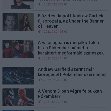
Hír
| 2022.04.30 08:00
Előzetest kapott Andrew Garfield
új sorozata, az Under the Banner
of Heaven
Hír
| 2022.03.04 08:00
A valóságban is megalkották a
híres Pókember mémet a
karaktert megformáló színészek
Hír
| 2022.02.26 14:01
Andrew Garfield szerint már
kiöregedett Pókember szerepéből
Hír
| 2022.02.24 12:00
A Venom 3-ban végre felbukkan
Pókember?
Hír
| 2021.12.29 17:00