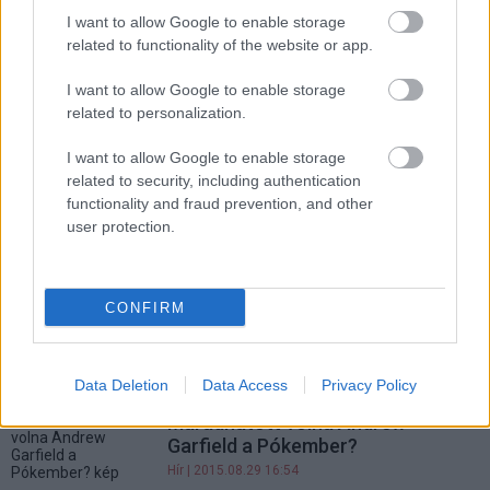
I want to allow Google to enable storage
Hír
| 2016.11.21 20:25
related to functionality of the website or app.
Andrew Garfield megválaszolta a
Csodálatos Pókember nagy
I want to allow Google to enable storage
rejtélyét
related to personalization.
Hír
| 2016.11.03 18:40
I want to allow Google to enable storage
related to security, including authentication
A fegyvertelen katona immáron
functionality and fraud prevention, and other
feliratos előzetesen menti az
user protection.
életeket
Hír
| 2016.10.27 18:52
Hacksaw Ridge - előzetesen Mel
CONFIRM
Gibson háborús rendezése
(Frissítve)
Hír
| 2016.08.03 17:29
Data Deletion
Data Access
Privacy Policy
Maradhatott volna Andrew
Garfield a Pókember?
Hír
| 2015.08.29 16:54