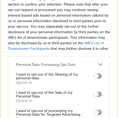
section to confirm your selection. Please note that after your
Hír
| 2017.03.17 09:15
opt-out request is processed you may continue seeing
interest-based ads based on personal information utilized by
us or personal information disclosed to third parties prior to
Jövőre jön a Venom film!
your opt-out. You may separately opt-out of the further
Hír
| 2017.03.17 00:30
disclosure of your personal information by third parties on the
IAB’s list of downstream participants. This information may
also be disclosed by us to third parties on the
IAB’s List of
Hazánkban is látható lesz Martin
Downstream Participants
that may further disclose it to other
Scorsese új filmje
third parties.
Hír
| 2017.01.26 17:25
Please note that this website/app uses one or more Google
Personal Data Processing Opt Outs
Oscar-jelölések: Top 5 negatívum,
services and may gather and store information including but
Top 5 pozitívum
not limited to your visit or usage behaviour. You may click to
I want to opt-out of the Sharing of my
personal data.
grant or deny consent to Google and its third-party tags to
Hír
| 2017.01.25 12:00
Opted In
use your data for below specified purposes in below Google
consent section.
Mel Gibson magyarul is brutális - A
I want to opt-out of the Sale of my
Personal Data.
fegyvertelen katona
Opted In
szinkronfelvételén jártunk
Hír
| 2017.01.09 17:45
I want to opt-out of processing my
Personal Data for Targeted Advertising.