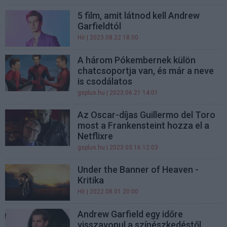
5 film, amit látnod kell Andrew
Garfieldtól
Hír
| 2023.08.22 18:00
A három Pókembernek külön
chatcsoportja van, és már a neve
is csodálatos
gsplus.hu
| 2023.06.21 14:01
Az Oscar-díjas Guillermo del Toro
most a Frankensteint hozza el a
Netflixre
gsplus.hu
| 2023.03.16 12:03
Under the Banner of Heaven -
Kritika
Hír
| 2022.08.01 20:00
Andrew Garfield egy időre
visszavonul a színészkedéstől