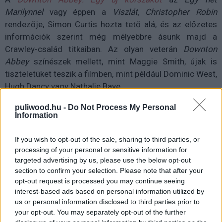
Marilynnel
vagy éppen a
Viszlát, Christopher Robin
rendezője, Simon Curtis hozta tető alá, és az előzetes
információk szerint még mélyebbre ásunk majd a
Crawley-család titkaiban. Az olyan veterán
Downton
Abbey
színészek mellett, mint Maggie Smith, újak is
tiszteletüket teszik a filmben, mint például Dominic West,
Hugh Dancy vagy Nathalie Baye.
puliwood.hu -
Do Not Process My Personal
Information
If you wish to opt-out of the sale, sharing to third parties, or
processing of your personal or sensitive information for
targeted advertising by us, please use the below opt-out
section to confirm your selection. Please note that after your
opt-out request is processed you may continue seeing
interest-based ads based on personal information utilized by
us or personal information disclosed to third parties prior to
your opt-out. You may separately opt-out of the further