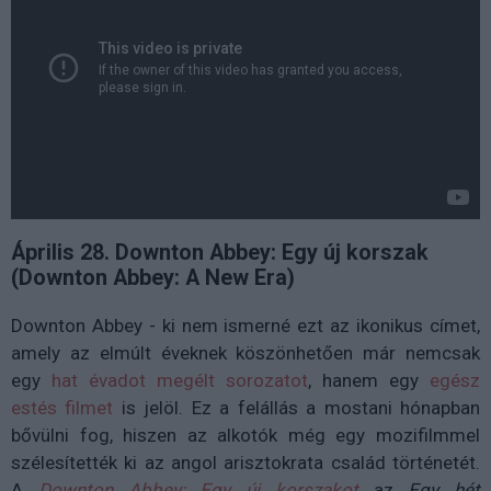
Április 28. Downton Abbey: Egy új korszak
(Downton Abbey: A New Era)
Downton Abbey - ki nem ismerné ezt az ikonikus címet,
amely az elmúlt éveknek köszönhetően már nemcsak
egy
hat évadot megélt sorozatot
, hanem egy
egész
estés filmet
is jelöl. Ez a felállás a mostani hónapban
bővülni fog, hiszen az alkotók még egy mozifilmmel
szélesítették ki az angol arisztokrata család történetét.
A
Downton Abbey: Egy új korszakot
az
Egy hét