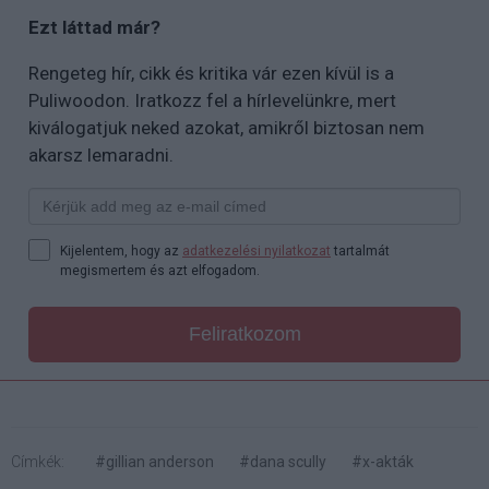
Ezt láttad már?
Rengeteg hír, cikk és kritika vár ezen kívül is a
Puliwoodon. Iratkozz fel a hírlevelünkre, mert
kiválogatjuk neked azokat, amikről biztosan nem
akarsz lemaradni.
Kijelentem, hogy az
adatkezelési nyilatkozat
tartalmát
megismertem és azt elfogadom.
Feliratkozom
Címkék:
#gillian anderson
#dana scully
#x-akták