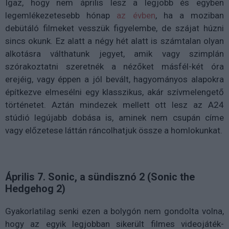
Igaz, hogy nem április lesz a legjobb és egyben
legemlékezetesebb hónap
az évben
, ha a moziban
debütáló filmeket vesszük figyelembe, de szájat húzni
sincs okunk. Ez alatt a négy hét alatt is számtalan olyan
alkotásra válthatunk jegyet, amik vagy szimplán
szórakoztatni szeretnék a nézőket másfél-két óra
erejéig, vagy éppen a jól bevált, hagyományos alapokra
építkezve elmesélni egy klasszikus, akár szívmelengető
történetet. Aztán mindezek mellett ott lesz az A24
stúdió legújabb dobása is, aminek nem csupán címe
vagy előzetese láttán ráncolhatjuk össze a homlokunkat.
Április 7. Sonic, a sündisznó 2 (Sonic the
Hedgehog 2)
Gyakorlatilag senki ezen a bolygón nem gondolta volna,
hogy az egyik legjobban sikerült filmes videojáték-