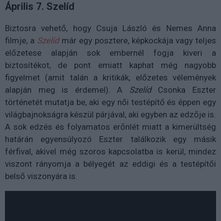
Április 7. Szelíd
Biztosra vehető, hogy Csuja László és Nemes Anna
filmje, a
Szelíd
már egy posztere, képkockája vagy teljes
előzetese alapján sok embernél fogja kiveri a
biztosítékot, de pont emiatt kaphat még nagyobb
figyelmet (amit talán a kritikák, előzetes vélemények
alapján meg is érdemel). A
Szelíd
Csonka Eszter
történetét mutatja be, aki egy női testépítő és éppen egy
világbajnokságra készül párjával, aki egyben az edzője is.
A sok edzés és folyamatos erőnlét miatt a kimerültség
határán egyensúlyozó Eszter találkozik egy másik
férfival, akivel még szoros kapcsolatba is kerül, mindez
viszont rányomja a bélyegét az eddigi és a testépítői
belső viszonyára is.