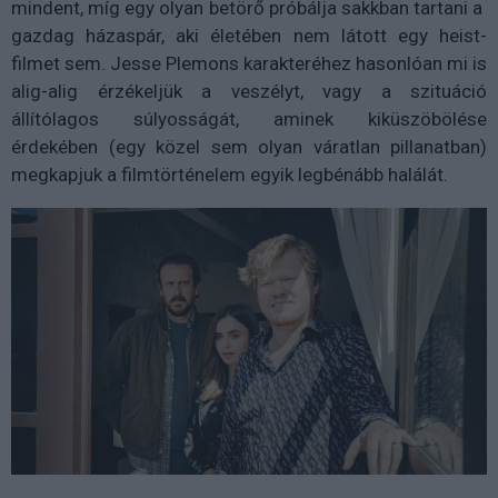
mindent, míg egy olyan betörő próbálja sakkban tartani a
gazdag házaspár, aki életében nem látott egy heist-
filmet sem. Jesse Plemons karakteréhez hasonlóan mi is
alig-alig érzékeljük a veszélyt, vagy a szituáció
állítólagos súlyosságát, aminek kiküszöbölése
érdekében (egy közel sem olyan váratlan pillanatban)
megkapjuk a filmtörténelem egyik legbénább halálát.