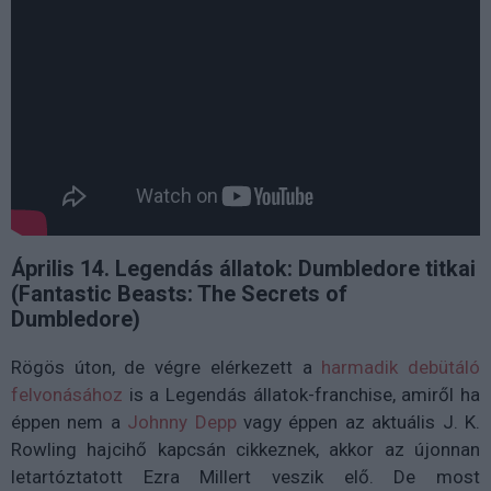
Április 14. Legendás állatok: Dumbledore titkai
(Fantastic Beasts: The Secrets of
Dumbledore)
Rögös úton, de végre elérkezett a
harmadik debütáló
felvonásához
is a Legendás állatok-franchise, amiről ha
éppen nem a
Johnny Depp
vagy éppen az aktuális J. K.
Rowling hajcihő kapcsán cikkeznek, akkor az újonnan
letartóztatott Ezra Millert veszik elő. De most