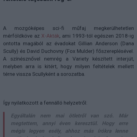
A mozgóképes sci-fi műfaj megkerülhetetlen
mérföldköve az
X-Akták
, ami 1993-tól egészen 2018-ig
ontotta magából az évadokat Gillian Anderson (Dana
Scully) és David Duchovny (Fox Mulder) főszereplésével.
A színésznővel nemrég a Variety készített interjút,
melyben arra is kitért, hogy milyen feltételek mellett
térne vissza Scullyként a sorozatba.
Így nyilatkozott a fennálló helyzetről:
Egyáltalán nem mai ötletről van szó. Már
megtettem, annyi éven keresztül. Hogy erre
mégis legyen esély, ahhoz más írókra lenne