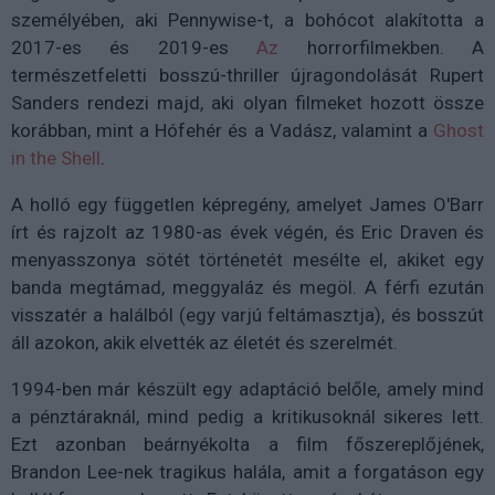
személyében, aki Pennywise-t, a bohócot alakította a
2017-es és 2019-es
Az
horrorfilmekben. A
természetfeletti bosszú-thriller újragondolását Rupert
Sanders rendezi majd, aki olyan filmeket hozott össze
korábban, mint a Hófehér és a Vadász, valamint a
Ghost
in the Shell
.
A holló egy független képregény, amelyet James O'Barr
írt és rajzolt az 1980-as évek végén, és Eric Draven és
menyasszonya sötét történetét mesélte el, akiket egy
banda megtámad, meggyaláz és megöl.
A férfi ezután
visszatér a halálból (egy varjú feltámasztja), és bosszút
áll azokon, akik elvették az életét és szerelmét.
1994-ben már készült egy adaptáció belőle, amely mind
a pénztáraknál, mind pedig a kritikusoknál sikeres lett.
Ezt
azonban beárnyékolta a film főszereplőjének,
Brandon Lee-nek tragikus halála, amit a forgatáson egy