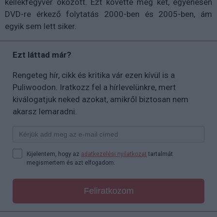
kellékfegyver okozott. Ezt követte még két, egyenesen
DVD-re érkező folytatás 2000-ben és 2005-ben, ám
egyik sem lett siker.
Ezt láttad már?
Rengeteg hír, cikk és kritika vár ezen kívül is a
Puliwoodon. Iratkozz fel a hírlevelünkre, mert
kiválogatjuk neked azokat, amikről biztosan nem
akarsz lemaradni.
Kijelentem, hogy az
adatkezelési nyilatkozat
tartalmát
megismertem és azt elfogadom.
Feliratkozom