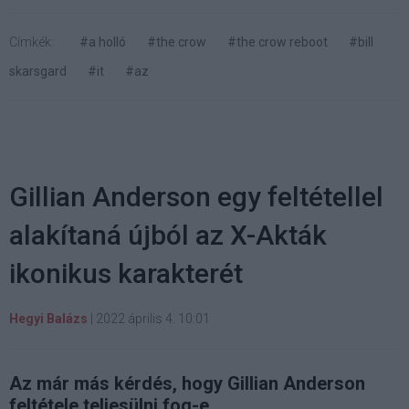
Címkék:
#a holló
#the crow
#the crow reboot
#bill
skarsgard
#it
#az
Gillian Anderson egy feltétellel
alakítaná újból az X-Akták
ikonikus karakterét
Hegyi Balázs
|
2022 április 4. 10:01
Az már más kérdés, hogy Gillian Anderson
feltétele teljesülni fog-e.