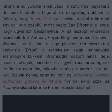
Kitörni a hollywoodi skatulyából, bizony nem egyszerű,
de nem lehetetlen. Legutóbb ország-világ döbbent rá
(végre), hogy
Robert Pattinson
sokkal-sokkal több mint
egy csillogó szépfiú, most pedig Zac Efronnál a labda,
hogy ugyanezt bebizonyítsa. A színészből rendezővé
avanzsálódott Anthony Hayes filmjében a nem túl távoli
jövőben járunk, ahol is egy piszkos, reményvesztett
csavargó (Efron) a történelem talán legnagyobb
aranyrögére bukkant. Örömködni viszont nincs ideje,
hiszen tolvajok, banditák és egyéb rosszarcú figurák
erednek a nyomába, miközben még partnerére is várnia
kell. Bízunk benne, hogy ha már az
Átkozottul veszett,
sokkolóan gonosz és hitvány
filmmel nem, ezzel az
Arannyal
sikerül kitörnie Efronnak a skatulyából.