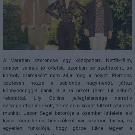
A Váratlan szerencse egy középszerű Netflix-film,
amiben vannak jó ötletek, azonban se szatíraként, se
komoly drámaként nem állja meg a helyét. Plemons
tisztesen hozza a sablonos nagymenőt, játszi
könnyedséggel bánik el a rá bízott (nem túl nehéz)
feladattal, Lily Collins jellegtelensége narratív
szempontból indokolt, de ez sem kívánt túlzott színészi
munkát. Jason Segel betörője a kisember látlelete, aki
kvázi megélhetési bűnözőként van számon tartva, és
egyetlen funkciója, hogy görbe tükre legyen a