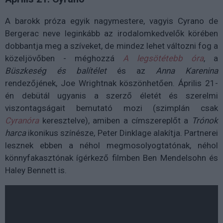
A barokk próza egyik nagymestere, vagyis Cyrano de
Bergerac neve leginkább az irodalomkedvelők körében
dobbantja meg a szíveket, de mindez lehet változni fog a
közeljövőben - méghozzá
A legsötétebb óra
, a
Büszkeség és balítélet
és az
Anna Karenina
rendezőjének, Joe Wrightnak köszönhetően. Április 21-
én debütál ugyanis a szerző életét és szerelmi
viszontagságait bemutató mozi (szimplán csak
Cyranóra
keresztelve), amiben a címszereplőt a
Trónok
harca
ikonikus színésze, Peter Dinklage alakítja. Partnerei
lesznek ebben a néhol megmosolyogtatónak, néhol
könnyfakasztónak ígérkező filmben Ben Mendelsohn és
Haley Bennett is.