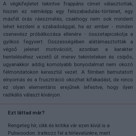
A végkifejletet tekintve frappáns címet választottak,
hiszen ez némiképp egy felszabadulás-történet, egy
másfél órás ráeszmélés, csakhogy nem sok mindent
lehet kezdeni a szabadsággal, ha az ember - minden
csenevész próbálkozása ellenére - összetapicskolja a
gyilkos fegyvert. Összességében alátámasztották a
végső jelenet motivációit, azonban a karakter
henteléséhez vezető út merev tekinteteken és csípős,
ugyanakkor addig komolyabb bonyodalmat nem okozó
félmondatokon keresztül vezet. A filmben bemutatott
elnyomás és a frusztráció okozhat kifakadást, de nincs
ez olyan elementáris erejűnek lefestve, hogy ilyen
radikális választ kívánjon.
Ezt láttad már?
Rengeteg hír, cikk és kritika vár ezen kívül is a
Puliwoodon. Iratkozz fel a hírlevelünkre, mert