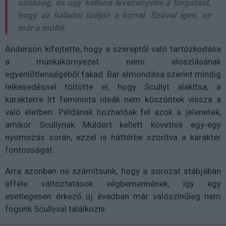
szükség, és úgy kellene levezényelni a forgatást,
hogy az haladni tudjon a korral. Szóval igen, ez
már a múlté.
Anderson kifejtette, hogy a szereptől való tartózkodása
a munkakörnyezet nemi eloszlásának
egyenlőtlenségéből fakad. Bár elmondása szerint mindig
lelkesedéssel töltötte el, hogy Scullyt alakítsa, a
karakterre írt feminista ideák nem köszöntek vissza a
való életben. Példának hozhatóak fel azok a jelenetek,
amikor Scullynak Muldert kellett követnie egy-egy
nyomozás során, ezzel is háttérbe szorítva a karakter
fontosságát.
Arra azonban ne számítsunk, hogy a sorozat stábjában
efféle változtatások végbemennének, így egy
esetlegesen érkező új évadban már valószínűleg nem
fogunk Scullyval találkozni.