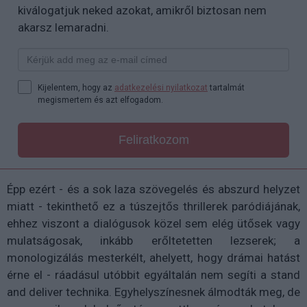
kiválogatjuk neked azokat, amikről biztosan nem
akarsz lemaradni.
Kijelentem, hogy az
adatkezelési nyilatkozat
tartalmát
megismertem és azt elfogadom.
Feliratkozom
Épp ezért - és a sok laza szövegelés és abszurd helyzet
miatt - tekinthető ez a túszejtős thrillerek paródiájának,
ehhez viszont a dialógusok közel sem elég ütősek vagy
mulatságosak, inkább erőltetetten lezserek; a
monologizálás mesterkélt, ahelyett, hogy drámai hatást
érne el - ráadásul utóbbit egyáltalán nem segíti a stand
and deliver technika. Egyhelyszínesnek álmodták meg, de