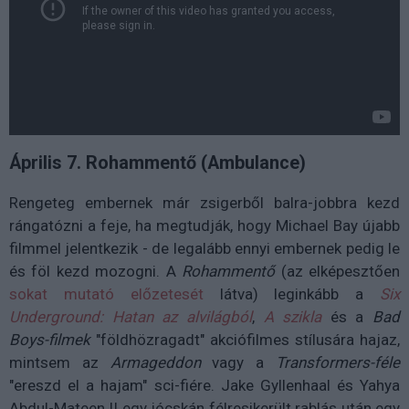
Április 7. Rohammentő (Ambulance)
Rengeteg embernek már zsigerből balra-jobbra kezd
rángatózni a feje, ha megtudják, hogy Michael Bay újabb
filmmel jelentkezik - de legalább ennyi embernek pedig le
és föl kezd mozogni. A
Rohammentő
(az elképesztően
sokat mutató előzetesét
látva) leginkább a
Six
Underground: Hatan az alvilágból
,
A szikla
és a
Bad
Boys-filmek
"földhözragadt" akciófilmes stílusára hajaz,
mintsem az
Armageddon
vagy a
Transformers-féle
"ereszd el a hajam" sci-fiére. Jake Gyllenhaal és Yahya
Abdul-Mateen II egy jócskán félresikerült rablás után egy