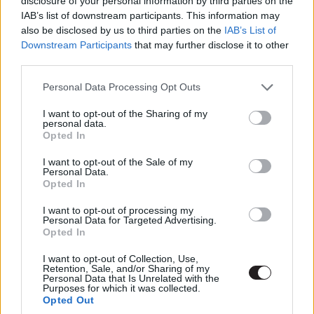
disclosure of your personal information by third parties on the
IAB’s list of downstream participants. This information may
also be disclosed by us to third parties on the
IAB’s List of
+1. Április 21. Minden mindenhol mindenkor
Downstream Participants
that may further disclose it to other
(Everything Everywhere All at Once)
third parties.
Please note that this website/app uses one or more Google
Personal Data Processing Opt Outs
A hangzatos, de egyben figyelemfelkeltő című
Minden
services and may gather and store information including but
mindenhol mindenkort
leginkább azzal lehetne a
not limited to your visit or usage behaviour. You may click to
I want to opt-out of the Sharing of my
personal data.
legpontosabban jellemezni, hogy A24 film. A stúdió neve
grant or deny consent to Google and its third-party tags to
Opted In
az elmúlt években egymás után bemutatott elképesztő
use your data for below specified purposes in below Google
consent section.
filmjei láttán gyakorlatilag egybenőtt a minőségi jelzővel,
I want to opt-out of the Sale of my
Personal Data.
és reméljük, ez a sor nem a
Minden mindenhol
Opted In
mindenkorral
fog megtörni. Ez a groteszk,
I want to opt-out of processing my
szemöldökborzolós film egy középkorú, kínai nőről szól,
Personal Data for Targeted Advertising.
aki az egyetlen ember az egész bolygón, aki (most
Opted In
figyeljetek) megállíthatja az egész univerzumot
I want to opt-out of Collection, Use,
elpusztító, sötétségnek nevezett fenyegetést… Hagyunk
Retention, Sale, and/or Sharing of my
Personal Data that Is Unrelated with the
időt… Bármi is lesz ez a film, már megérte, annyi biztos.
Purposes for which it was collected.
Opted Out