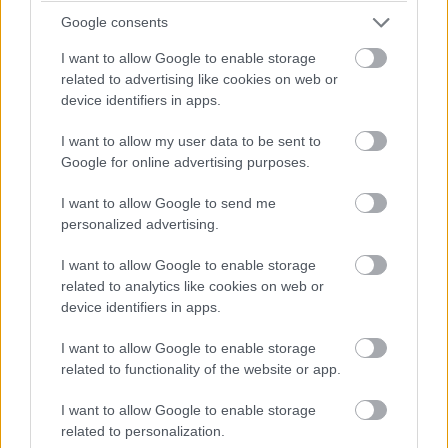
Google consents
I want to allow Google to enable storage
related to advertising like cookies on web or
device identifiers in apps.
I want to allow my user data to be sent to
Google for online advertising purposes.
I want to allow Google to send me
personalized advertising.
I want to allow Google to enable storage
related to analytics like cookies on web or
Ti melyik áprilisi filmet várjátok leginkább?
device identifiers in apps.
I want to allow Google to enable storage
related to functionality of the website or app.
Címkék:
#sonic a sündisznó 2
#rohammentő
#legendás
I want to allow Google to enable storage
állatok: dumbledore titkai
#arany
#cyrano
#az elveszett
related to personalization.
város
#downton abbey: egy új korszak
#minden mindenhol