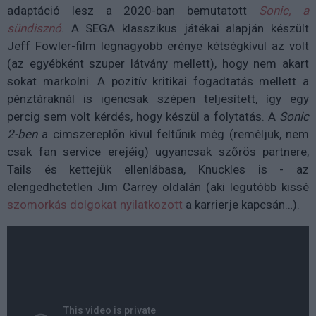
adaptáció lesz a 2020-ban bemutatott
Sonic, a
sündisznó
. A SEGA klasszikus játékai alapján készült
Jeff Fowler-film legnagyobb erénye kétségkívül az volt
(az egyébként szuper látvány mellett), hogy nem akart
sokat markolni. A pozitív kritikai fogadtatás mellett a
pénztáraknál is igencsak szépen teljesített, így egy
percig sem volt kérdés, hogy készül a folytatás. A
Sonic
2-ben
a címszereplőn kívül feltűnik még (reméljük, nem
csak fan service erejéig) ugyancsak szőrös partnere,
Tails és kettejük ellenlábasa, Knuckles is - az
elengedhetetlen Jim Carrey oldalán (aki legutóbb kissé
szomorkás dolgokat nyilatkozott
a karrierje kapcsán…).