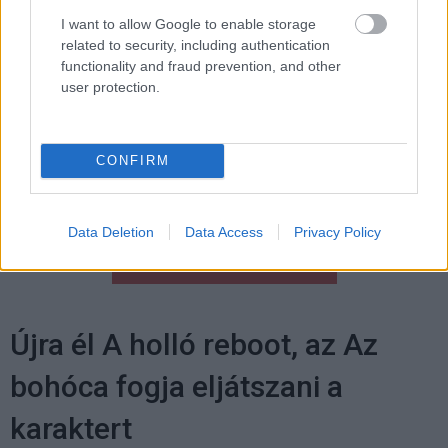
I want to allow Google to enable storage
mindenkor
related to security, including authentication
functionality and fraud prevention, and other
user protection.
CONFIRM
Data Deletion
Data Access
Privacy Policy
Hozzászólások
Újra él A holló reboot, az Az
bohóca fogja eljátszani a
karaktert