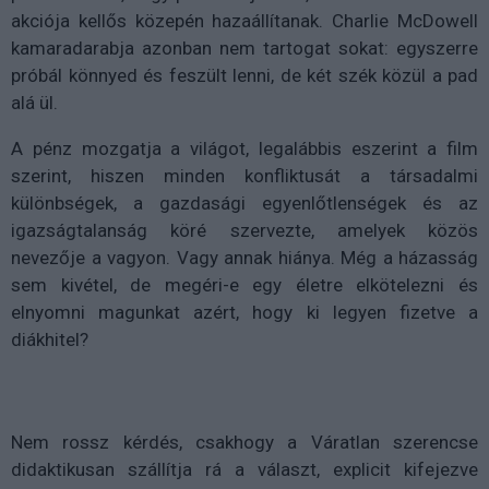
akciója kellős közepén hazaállítanak. Charlie McDowell
kamaradarabja azonban nem tartogat sokat: egyszerre
próbál könnyed és feszült lenni, de két szék közül a pad
alá ül.
A pénz mozgatja a világot, legalábbis eszerint a film
szerint, hiszen minden konfliktusát a társadalmi
különbségek, a gazdasági egyenlőtlenségek és az
igazságtalanság köré szervezte, amelyek közös
nevezője a vagyon. Vagy annak hiánya. Még a házasság
sem kivétel, de megéri-e egy életre elkötelezni és
elnyomni magunkat azért, hogy ki legyen fizetve a
diákhitel?
Nem rossz kérdés, csakhogy a Váratlan szerencse
didaktikusan szállítja rá a választ, explicit kifejezve