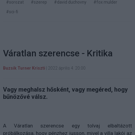
#sorozat
#szerep
#david duchovny
#fox mulder
#sci-fi
Váratlan szerencse - Kritika
Buzsik Turner Kriszti
|
2022 április 4. 20:00
Vagy meghalsz hősként, vagy megéred, hogy
bűnözővé válsz.
A Váratlan szerencse egy tolvaj elbaltázott
próbálkozása, hogy pénzhez jusson, mivel a villa lakói az