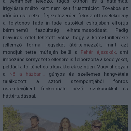
a semmiben leledző, tágas otthon és a hatalmas,
irigylésre méltó kert nem kelt frusztrációt. Továbbá az
idősűrítést célzó, fejezetszerűen felosztott cselekmény
a folytonos fade in-fade outokkal csírájában elfojtja
bárminemű feszültség elhatalmasodását. Pedig
bravúros ötlet lehetett volna, hogy a krimi-thrillerekre
jellemző formai jegyeket átértelmezzék, mint azt
mondjuk tette műfaján belül a
Fehér éjszakák
, ami
impozáns környezete ellenére is felborzolta a kedélyeket,
például a történet és a karakterek szintjén. Vagy ahogyan
a
Nő a házban…
gúnyos és szellemes hangvétele
találkozott a sztori szempontjából fontos
összetevőként funkcionáló nézői szokásokkal és
háttértudással.