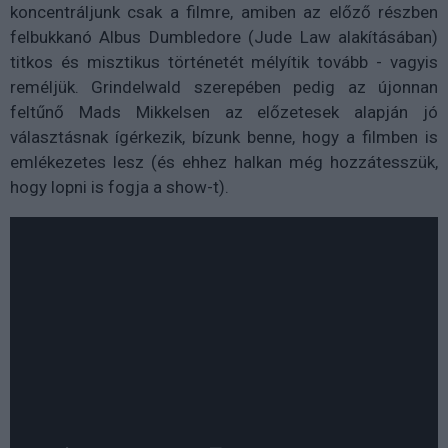
koncentráljunk csak a filmre, amiben az előző részben
felbukkanó Albus Dumbledore (Jude Law alakításában)
titkos és misztikus történetét mélyítik tovább - vagyis
reméljük. Grindelwald szerepében pedig az újonnan
feltűnő Mads Mikkelsen az előzetesek alapján jó
választásnak ígérkezik, bízunk benne, hogy a filmben is
emlékezetes lesz (és ehhez halkan még hozzátesszük,
hogy lopni is fogja a show-t).