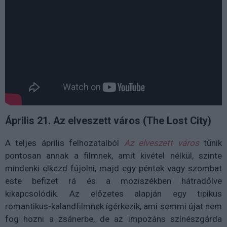
Április 21. Az elveszett város (The Lost City)
A teljes április felhozatalból
Az elveszett város
tűnik
pontosan annak a filmnek, amit kivétel nélkül, szinte
mindenki elkezd fújolni, majd egy péntek vagy szombat
este befizet rá és a moziszékben hátradőlve
kikapcsolódik. Az előzetes alapján egy tipikus
romantikus-kalandfilmnek ígérkezik, ami semmi újat nem
fog hozni a zsánerbe, de az impozáns színészgárda