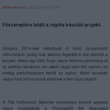
Milány Botond
|
2022 április 4. 08:00
Főszereplőre talált a régóta készülő projekt.
Utoljára 2016-ban hallottunk A holló újragondolt
változatáról, pedig már akkoris legalább 6 éve készült a
projekt. Akkor úgy tűnt, hogy Jason Momoa játszhatja el
az antihős karaktert, ám ebből végül nem lett semmi, és
évekig parkolópályára került az egész. Most azonban
végre friss információk érkeztek a film háza tájáról.
A
The Hollywood Reporter
értesülései szerint ugyanis
végre megtalálták a főszereplőt
Bill Skarsgard