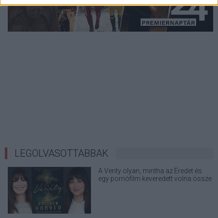
LEGOLVASOTTABBAK
A Verity olyan, mintha az Eredet és
egy pornófilm keveredett volna össze