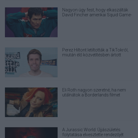
Nagyon úgy fest, hogy elkaszálták
David Fincher amerikai Squid Game-
sorozatát
Perez Hiltont letiltották a TikTokról,
miután élő közvetítésben ártott
magának
Eli Roth nagyon szeretné, ha nem
utálnátok a Borderlands filmet
A Jurassic World: Újjászületés
folytatása elvesztette rendezőjét