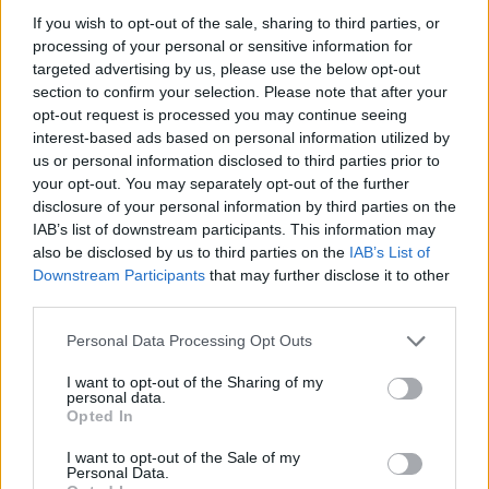
If you wish to opt-out of the sale, sharing to third parties, or
Hír
| 2018.10.17 15:00
processing of your personal or sensitive information for
targeted advertising by us, please use the below opt-out
Tébolyult - Kritika
section to confirm your selection. Please note that after your
opt-out request is processed you may continue seeing
Hír
| 2018.10.16 19:00
interest-based ads based on personal information utilized by
us or personal information disclosed to third parties prior to
your opt-out. You may separately opt-out of the further
Emmy 2018 - íme a nyertesek
disclosure of your personal information by third parties on the
listája
IAB’s list of downstream participants. This information may
Hír
| 2018.09.18 09:00
also be disclosed by us to third parties on the
IAB’s List of
Downstream Participants
that may further disclose it to other
First Man trailer - Ryan Gosling a
third parties.
Holdra megy
Hír
| 2018.06.09 10:10
Please note that this website/app uses one or more Google
Personal Data Processing Opt Outs
services and may gather and store information including but
First Man - első képeken a
not limited to your visit or usage behaviour. You may click to
I want to opt-out of the Sharing of my
personal data.
Kaliforniai álom rendezőjének új
grant or deny consent to Google and its third-party tags to
Opted In
filmje
use your data for below specified purposes in below Google
consent section.
Hír
| 2018.06.07 09:50
I want to opt-out of the Sale of my
Personal Data.