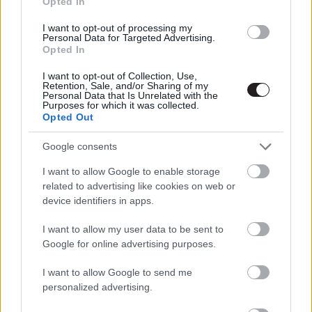
Opted In
Unsane - Előzetesen az iPhone-
nal forgatott horror
I want to opt-out of processing my
Personal Data for Targeted Advertising.
Hír
| 2018.01.29 21:15
Opted In
Paul Bettany lehet Fülöp herceg
I want to opt-out of Collection, Use,
Hír
| 2018.01.22 12:50
Retention, Sale, and/or Sharing of my
Personal Data that Is Unrelated with the
Purposes for which it was collected.
Opted Out
A lány a pókhálóban - svéd sztár
váltja Daniel Craiget
Google consents
Hír
| 2017.12.09 12:30
I want to allow Google to enable storage
related to advertising like cookies on web or
Megvan az új tetovált lány!
device identifiers in apps.
Hír
| 2017.09.19 08:30
I want to allow my user data to be sent to
Google for online advertising purposes.
Claire Foy lehet az új Lisbeth
Salander
I want to allow Google to send me
Hír
| 2017.05.16 13:44
personalized advertising.