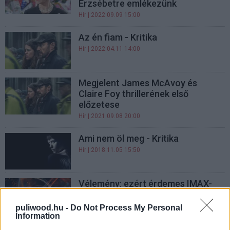
Erzsébetre emlékezünk
Hír
| 2022.09.09 15:00
Az én fiam - Kritika
Hír
| 2022.04.11 14:00
Megjelent James McAvoy és
Claire Foy thrillerének első
előzetese
Hír
| 2021.09.08 20:00
Ami nem öl meg - Kritika
Hír
| 2018.11.05 15:50
Vélemény: ezért érdemes IMAX-
ben nézni Az első embert
Hír
| 2018.10.19 19:40
puliwood.hu -
Do Not Process My Personal
Information
Az első ember - Kritika