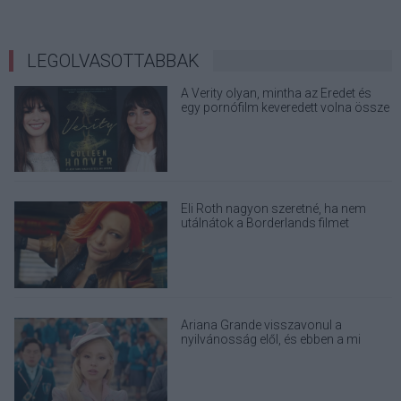
LEGOLVASOTTABBAK
A Verity olyan, mintha az Eredet és
egy pornófilm keveredett volna össze
Eli Roth nagyon szeretné, ha nem
utálnátok a Borderlands filmet
Ariana Grande visszavonul a
nyilvánosság elől, és ebben a mi
felelősségünk is benne van