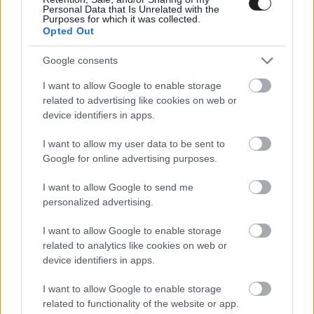
Personal Data that Is Unrelated with the
lesznek a Comic-Con 2015-ön 1/2
Purposes for which it was collected.
Hír
| 2015.07.08 22:41 |
Opted Out
Google consents
«
1
...
6
7
8
9
10
11
12
...
I want to allow Google to enable storage
»
related to advertising like cookies on web or
15
device identifiers in apps.
I want to allow my user data to be sent to
LEGFRISSEBB PODCASTÜNK
Google for online advertising purposes.
I want to allow Google to send me
personalized advertising.
I want to allow Google to enable storage
related to analytics like cookies on web or
device identifiers in apps.
I want to allow Google to enable storage
related to functionality of the website or app.