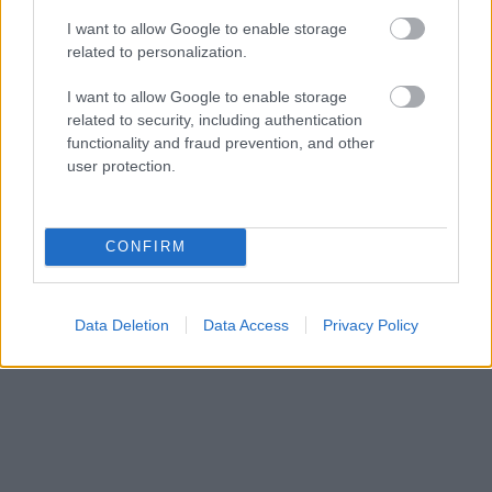
I want to allow Google to enable storage
Megint rengeteg horrorfilmet néztünk - PuliCast
related to personalization.
I want to allow Google to enable storage
related to security, including authentication
functionality and fraud prevention, and other
user protection.
CONFIRM
Data Deletion
Data Access
Privacy Policy