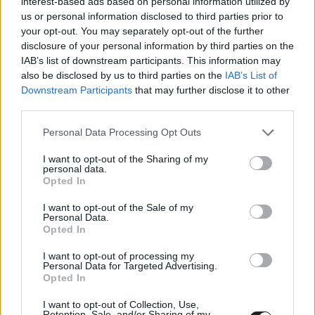
interest-based ads based on personal information utilized by
Veszettek
us or personal information disclosed to third parties prior to
your opt-out. You may separately opt-out of the further
Hír
| 2015.08.01 11:49 |
disclosure of your personal information by third parties on the
Ezt mondták a Batman Superman
IAB’s list of downstream participants. This information may
ellen paneljén
also be disclosed by us to third parties on the
IAB’s List of
Downstream Participants
that may further disclose it to other
Hír
| 2015.07.12 21:34 |
0
third parties.
Az éhezők viadala panel - Minden,
Please note that this website/app uses one or more Google
Personal Data Processing Opt Outs
amit a Kapitólium nem mondott el
services and may gather and store information including but
Hír
| 2015.07.11 13:00 |
not limited to your visit or usage behaviour. You may click to
I want to opt-out of the Sharing of my
personal data.
grant or deny consent to Google and its third-party tags to
Opted In
Tökös, dögös Ash vs. Evil Dead
use your data for below specified purposes in below Google
trailert kaptunk
consent section.
I want to opt-out of the Sale of my
Personal Data.
Hír
| 2015.07.11 06:26 |
Opted In
Ezek a sorozatok biztosan ott
I want to opt-out of processing my
lesznek a Comic-Con 2015-ön 2/2
Personal Data for Targeted Advertising.
Opted In
Hír
| 2015.07.09 19:55 |
I want to opt-out of Collection, Use,
Ezek a sorozatok biztosan ott
Retention, Sale, and/or Sharing of my