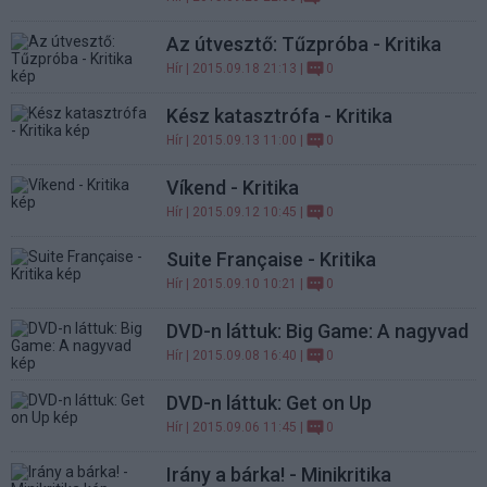
Az útvesztő: Tűzpróba - Kritika
Hír
| 2015.09.18 21:13 |
0
Kész katasztrófa - Kritika
Hír
| 2015.09.13 11:00 |
0
Víkend - Kritika
Hír
| 2015.09.12 10:45 |
0
Suite Française - Kritika
Hír
| 2015.09.10 10:21 |
0
DVD-n láttuk: Big Game: A nagyvad
Hír
| 2015.09.08 16:40 |
0
DVD-n láttuk: Get on Up
Hír
| 2015.09.06 11:45 |
0
Irány a bárka! - Minikritika