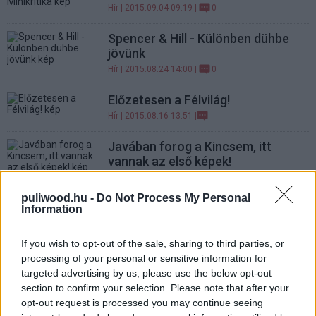
Hír
| 2015.09.04 09:19 |
0
Spencer & Hill - Különben dühbe
jövünk
Hír
| 2015.08.24 14:00 |
0
Előzetesen a Félvilág!
Hír
| 2015.08.16 13:51 |
Javában forog a Kincsem, itt
vannak az első képek!
Hír
| 2015.08.07 20:38 |
puliwood.hu -
Do Not Process My Personal
Akihez beszél a föld - Kritika
Information
Hír
| 2015.08.07 18:37 |
0
If you wish to opt-out of the sale, sharing to third parties, or
Gryllus Dorka az erdőben, avagy a
processing of your personal or sensitive information for
Víkend végre trailert kapott
targeted advertising by us, please use the below opt-out
Hír
| 2015.08.03 14:52 |
section to confirm your selection. Please note that after your
opt-out request is processed you may continue seeing
Ígéretes előzetest kapott a