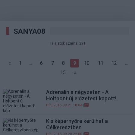
SANYA08
Találatok száma: 291
«
1
...
6
7
8
9
10
11
12
...
»
15
Adrenalin a négyzeten - A
Holtpont új előzetest kapott!
Hír
| 2015.09.21 18:04 |
Kis képernyőre kerülhet a
Célkeresztben
Hír
| 2015.09.20 22:00 |