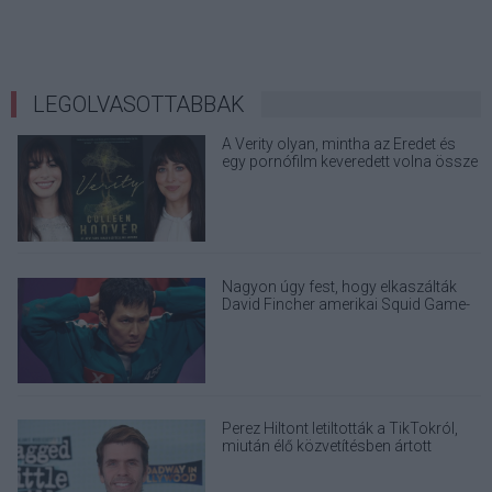
LEGOLVASOTTABBAK
A Verity olyan, mintha az Eredet és
egy pornófilm keveredett volna össze
Nagyon úgy fest, hogy elkaszálták
David Fincher amerikai Squid Game-
sorozatát
Perez Hiltont letiltották a TikTokról,
miután élő közvetítésben ártott
magának