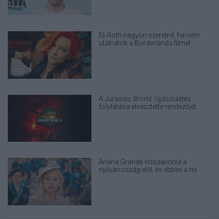
Eli Roth nagyon szeretné, ha nem
utálnátok a Borderlands filmet
A Jurassic World: Újjászületés
folytatása elvesztette rendezőjét
Ariana Grande visszavonul a
nyilvánosság elől, és ebben a mi
felelősségünk is benne van