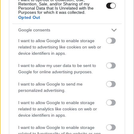
Warcraft
Retention, Sale, and/or Sharing of my
Personal Data that Is Unrelated with the
Hír
| 2016.05.19 11:10
Purposes for which it was collected.
Opted Out
Aint Them Bodies Saints -
Ígéretes casting
Google consents
Hír
| 2012.04.29 21:20
I want to allow Google to enable storage
related to advertising like cookies on web or
The Mechanic – Trailer és poszter
device identifiers in apps.
Hír
| 2010.11.16 19:00
I want to allow my user data to be sent to
Google for online advertising purposes.
LEGFRISSEBB PODCASTÜNK
I want to allow Google to send me
personalized advertising.
I want to allow Google to enable storage
related to analytics like cookies on web or
device identifiers in apps.
I want to allow Google to enable storage
related to functionality of the website or app.