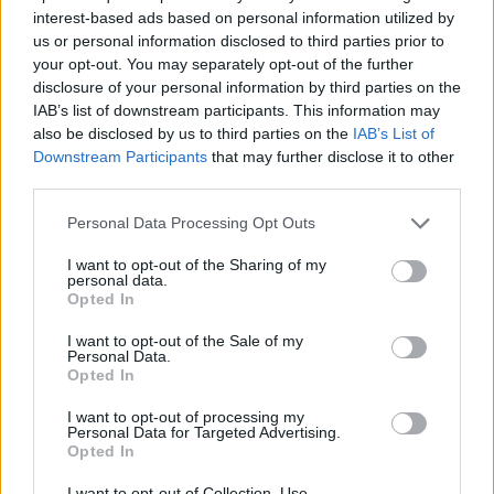
interest-based ads based on personal information utilized by
n
us or personal information disclosed to third parties prior to
Hír
| 2017.01.24 16:50
your opt-out. You may separately opt-out of the further
disclosure of your personal information by third parties on the
Inferno - Kritika
IAB’s list of downstream participants. This information may
Hír
| 2016.10.15 12:00
also be disclosed by us to third parties on the
IAB’s List of
Downstream Participants
that may further disclose it to other
third parties.
Warcraft - Duncan Jones a
folytatásról, rendezői változatról
Please note that this website/app uses one or more Google
Personal Data Processing Opt Outs
services and may gather and store information including but
Hír
| 2016.08.31 18:00
not limited to your visit or usage behaviour. You may click to
I want to opt-out of the Sharing of my
personal data.
Hell or High Water előzetes - új
grant or deny consent to Google and its third-party tags to
Opted In
film a Sicario forgatókönyvírójától
use your data for below specified purposes in below Google
consent section.
Hír
| 2016.08.22 10:20
I want to opt-out of the Sale of my
Personal Data.
Opted In
Warcraft: A kezdetek – Kritika
Hír
| 2016.05.25 20:15
I want to opt-out of processing my
Personal Data for Targeted Advertising.
Opted In
Színfalak mögötti videón a
I want to opt-out of Collection, Use,