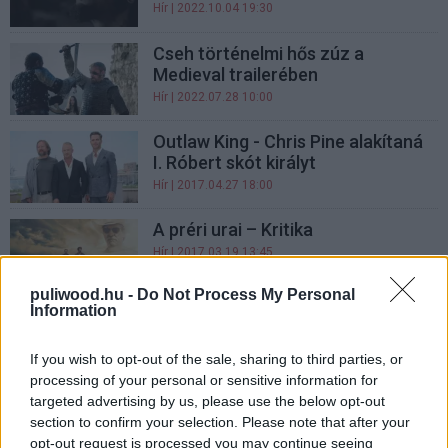
Hír
| 2022.10.04 19:30
Cseh történelmi hős zúz a
Medieval trailerében
Hír
| 2022.07.28 10:00
Outlaw King - Chris Pine alakítaná
I. Róbert skót királyt
Hír
| 2017.04.27 18:00
A préri urai – Kritika
Hír
| 2017.03.19 13:45
puliwood.hu -
Do Not Process My Personal
Information
A préri urai (Hell or High Water)
szinkronosan az HBO és az HBO
GO műsorán
If you wish to opt-out of the sale, sharing to third parties, or
processing of your personal or sensitive information for
Hír
| 2017.03.17 20:30
targeted advertising by us, please use the below opt-out
section to confirm your selection. Please note that after your
Hell or High Water -
opt-out request is processed you may continue seeing
magyarországi bemutató az HBO-