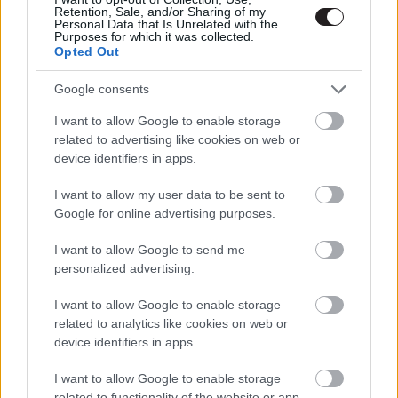
Retention, Sale, and/or Sharing of my
Personal Data that Is Unrelated with the
Purposes for which it was collected.
Top 10 - filmek, amik a
Opted Out
legnagyobbat bukhatják 2019-ben
Hír
| 2018.12.26 13:00
Google consents
Ezért csúsztatták el a készülő X-
I want to allow Google to enable storage
Men filmeket
related to advertising like cookies on web or
Hír
| 2018.03.28 11:10
device identifiers in apps.
Hónapokat csúsznak a következő
I want to allow my user data to be sent to
X-Men filmek?
Google for online advertising purposes.
Hír
| 2018.03.27 12:50
I want to allow Google to send me
personalized advertising.
A színésznő szerint nem igazak
az Új Mutánsokat ért pletykák
I want to allow Google to enable storage
Hír
| 2018.02.17 23:20
related to analytics like cookies on web or
device identifiers in apps.
A legijesztőbb PG-13-as
besorolású horror lesz az Új
I want to allow Google to enable storage
mutánsok
related to functionality of the website or app.