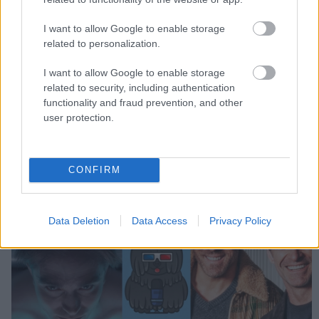
Hír
| 2018.01.24 17:55
I want to allow Google to enable storage
X-Men: Új mutánsok - ismerd meg
related to personalization.
a karaktereket
Hír
| 2017.11.11 13:00
I want to allow Google to enable storage
related to security, including authentication
Szinkronos előzetesen a Fekete
functionality and fraud prevention, and other
Párduc és az X-Men: Új mutánsok
user protection.
Hír
| 2017.11.05 17:15
CONFIRM
LEGFRISSEBB PODCASTÜNK
Data Deletion
Data Access
Privacy Policy