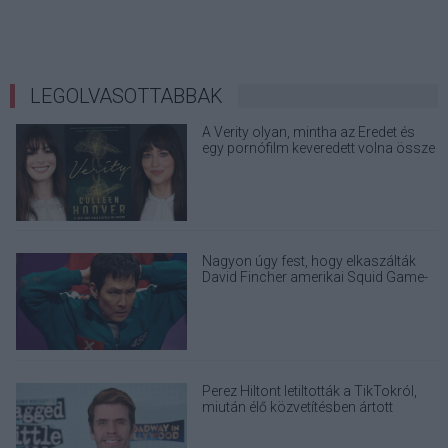
LEGOLVASOTTABBAK
A Verity olyan, mintha az Eredet és
egy pornófilm keveredett volna össze
Nagyon úgy fest, hogy elkaszálták
David Fincher amerikai Squid Game-
sorozatát
Perez Hiltont letiltották a TikTokról,
miután élő közvetítésben ártott
magának