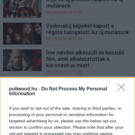
mutánsok
Hír
| 2020.05.14 11:00
Vadonatúj képeket kapott a
régóta halogatott Az új mutánsok
Hír
| 2020.05.06 11:01
Íme minden elkészült és készülő
film, amit elhalasztottak a
koronavírus miatt
Hír
| 2020.03.17 16:00
Elhalasztották a Mulan és Az új
puliwood.hu -
Do Not Process My Personal
mutánsok bemutatóját is a
Information
koronavírus miatt
Hír
| 2020.03.13 08:00
If you wish to opt-out of the sale, sharing to third parties, or
processing of your personal or sensitive information for
Megérkezett Az új mutánsok
targeted advertising by us, please use the below opt-out
második szinkronizált előzetese
section to confirm your selection. Please note that after your
Hír
| 2020.01.27 20:00
opt-out request is processed you may continue seeing