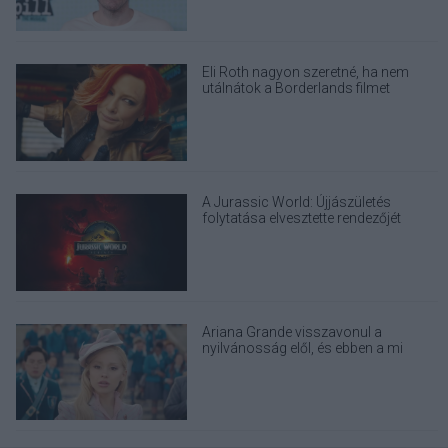
Eli Roth nagyon szeretné, ha nem
utálnátok a Borderlands filmet
A Jurassic World: Újjászületés
folytatása elvesztette rendezőjét
Ariana Grande visszavonul a
nyilvánosság elől, és ebben a mi
felelősségünk is benne van