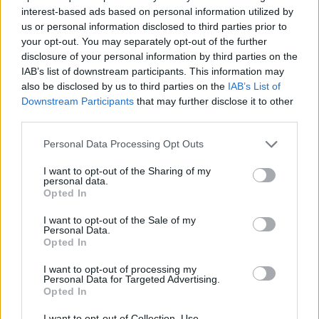
interest-based ads based on personal information utilized by
Új mutánsok - még idén elvégzik
us or personal information disclosed to third parties prior to
az újraforgatási munkálatokat
your opt-out. You may separately opt-out of the further
Hír
| 2019.06.01 08:00
disclosure of your personal information by third parties on the
IAB’s list of downstream participants. This information may
Csúszik az Avatar 2 és az Új
also be disclosed by us to third parties on the
IAB’s List of
mutánsok
Downstream Participants
that may further disclose it to other
third parties.
Hír
| 2019.05.07 19:15
Please note that this website/app uses one or more Google
Personal Data Processing Opt Outs
Eldőlt: az Új mutánsok látható lesz
services and may gather and store information including but
a mozikban
not limited to your visit or usage behaviour. You may click to
I want to opt-out of the Sharing of my
Hír
| 2019.04.05 18:00
personal data.
grant or deny consent to Google and its third-party tags to
Opted In
use your data for below specified purposes in below Google
Új mutánsok - Maisie Williams sem
consent section.
I want to opt-out of the Sale of my
tudja, mi van a filmmel
Personal Data.
Hír
| 2019.03.27 14:22
Opted In
I want to opt-out of processing my
Fiatalabb Farkas, Kevin Feige, Új
Personal Data for Targeted Advertising.
mutánsok, Gambit - a Fox
Opted In
producere nyilatkozott
I want to opt-out of Collection, Use,
Hír
| 2019.02.05 13:10