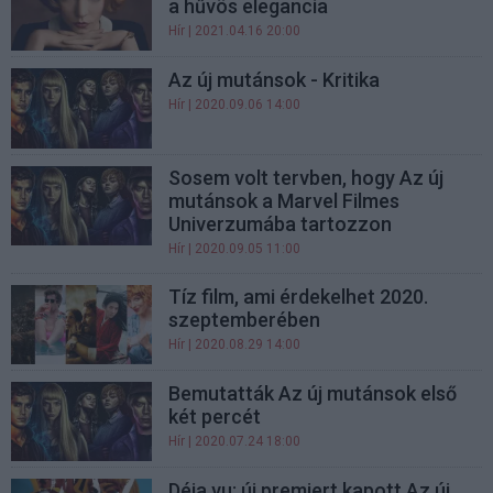
a hűvös elegancia
Hír
| 2021.04.16 20:00
Az új mutánsok - Kritika
Hír
| 2020.09.06 14:00
Sosem volt tervben, hogy Az új
mutánsok a Marvel Filmes
Univerzumába tartozzon
Hír
| 2020.09.05 11:00
Tíz film, ami érdekelhet 2020.
szeptemberében
Hír
| 2020.08.29 14:00
Bemutatták Az új mutánsok első
két percét
Hír
| 2020.07.24 18:00
Déja vu: új premiert kapott Az új