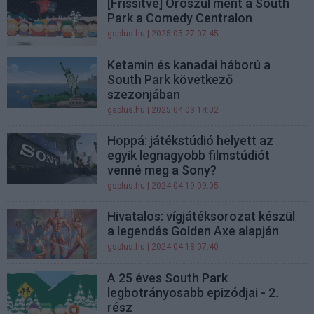
[Frissítve] Oroszul ment a South
Park a Comedy Centralon
gsplus.hu
| 2025.05.27 07:45
Ketamin és kanadai háború a
South Park következő
szezonjában
gsplus.hu
| 2025.04.03 14:02
Hoppá: játékstúdió helyett az
egyik legnagyobb filmstúdiót
venné meg a Sony?
gsplus.hu
| 2024.04.19 09:05
Hivatalos: vígjátéksorozat készül
a legendás Golden Axe alapján
gsplus.hu
| 2024.04.18 07:40
A 25 éves South Park
legbotrányosabb epizódjai - 2.
rész