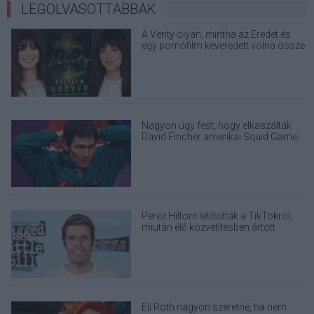
LEGOLVASOTTABBAK
A Verity olyan, mintha az Eredet és
egy pornófilm keveredett volna össze
Nagyon úgy fest, hogy elkaszálták
David Fincher amerikai Squid Game-
sorozatát
Perez Hiltont letiltották a TikTokról,
miután élő közvetítésben ártott
magának
Eli Roth nagyon szeretné, ha nem