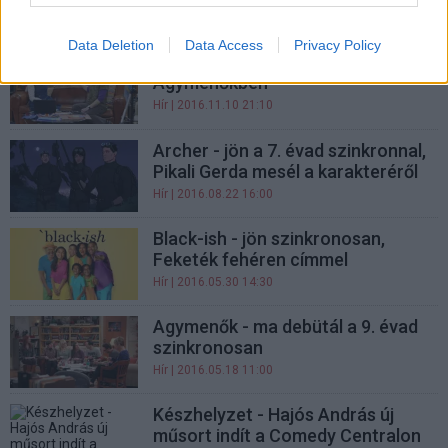
Hír
| 2017.05.31 15:08
Data Deletion
Data Access
Privacy Policy
Egy hazai zászló is felbukkant az
Agymenőkben
Hír
| 2016.11.10 21:10
Archer - jön a 7. évad szinkronnal,
Pikali Gerda mesél a karakteréről
Hír
| 2016.08.22 16:00
Black-ish - jön szinkronosan,
Feketék fehéren címmel
Hír
| 2016.05.30 14:30
Agymenők - ma debütál a 9. évad
szinkronosan
Hír
| 2016.05.18 11:00
Készhelyzet - Hajós András új
műsort indít a Comedy Centralon