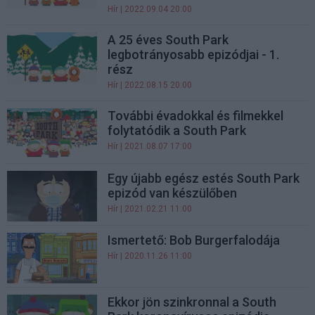
Hír
| 2022.09.04 20:00
A 25 éves South Park
legbotrányosabb epizódjai - 1.
rész
Hír
| 2022.08.15 20:00
További évadokkal és filmekkel
folytatódik a South Park
Hír
| 2021.08.07 17:00
Egy újabb egész estés South Park
epizód van készülőben
Hír
| 2021.02.21 11:00
Ismertető: Bob Burgerfalodája
Hír
| 2020.11.26 11:00
Ekkor jön szinkronnal a South