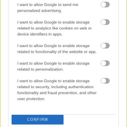
élőszereplős, magyar főcímdala
I want to allow Google to send me
Hír
| 2018.01.11 17:30
personalized advertising.
Ilyen élő szereplőkkel, magyarul a
I want to allow Google to enable storage
Family Guy főcímdala
related to analytics like cookies on web or
Hír
| 2018.01.10 18:05
device identifiers in apps.
Valószínűleg eddig kell várnunk a
I want to allow Google to enable storage
Rick és Morty 4. évadára
related to functionality of the website or app.
Hír
| 2018.01.05 11:45
I want to allow Google to enable storage
A Rick és Morty
related to personalization.
szinkronfelvételén jártunk
I want to allow Google to enable storage
Hír
| 2017.11.29 19:45
related to security, including authentication
functionality and fraud prevention, and other
Rick és Morty - megvannak a
user protection.
szinkronhangok
Hír
| 2017.10.24 17:00
Ma este új részekkel tér vissza
CONFIRM
Melissa McCarthy sorozata