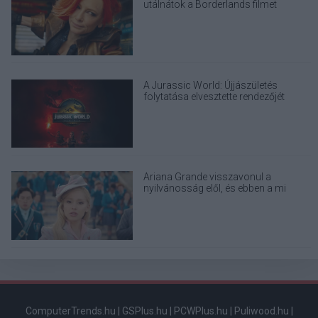
utálnátok a Borderlands filmet
A Jurassic World: Újjászületés
folytatása elvesztette rendezőjét
Ariana Grande visszavonul a
nyilvánosság elől, és ebben a mi
felelősségünk is benne van
ComputerTrends.hu
|
GSPlus.hu
|
PCWPlus.hu
|
Puliwood.hu
|