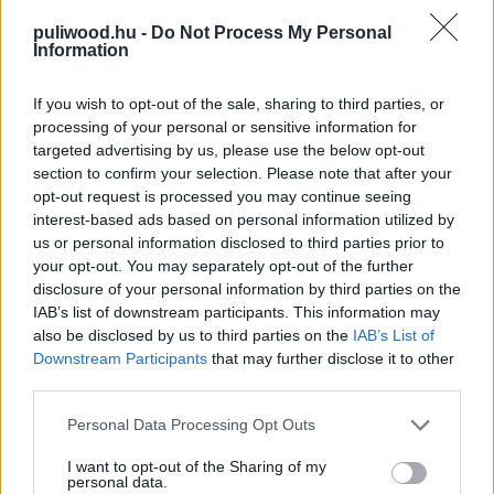
Archer: 1999
puliwood.hu -
Do Not Process My Personal
Hír
| 2019.08.13 12:00
Information
Agymenők - két vendégszereplőt
If you wish to opt-out of the sale, sharing to third parties, or
is hoz az utolsó évad
processing of your personal or sensitive information for
Hír
| 2019.01.03 16:00
targeted advertising by us, please use the below opt-out
section to confirm your selection. Please note that after your
Ekkor láthatjuk szinkronosan az
opt-out request is processed you may continue seeing
Agymenők utolsó évadát
interest-based ads based on personal information utilized by
Hír
| 2018.12.08 20:30
us or personal information disclosed to third parties prior to
your opt-out. You may separately opt-out of the further
Ekkor folytatódik szinkronosan az
disclosure of your personal information by third parties on the
Archer
IAB’s list of downstream participants. This information may
also be disclosed by us to third parties on the
IAB’s List of
Hír
| 2018.11.15 13:00
Downstream Participants
that may further disclose it to other
South Park - így kezdett a 22.
third parties.
évad
Please note that this website/app uses one or more Google
Personal Data Processing Opt Outs
Hír
| 2018.09.29 19:00
services and may gather and store information including but
not limited to your visit or usage behaviour. You may click to
I want to opt-out of the Sharing of my
South Park - a 22. évaddal
personal data.
grant or deny consent to Google and its third-party tags to