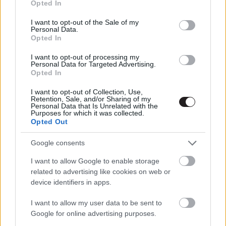
Opted In
befejeződik?
use your data for below specified purposes in below Google
Hír
| 2018.09.13 20:10
consent section.
I want to opt-out of the Sale of my
Personal Data.
Élőszereplős, magyar főcímdallal
Opted In
debütál a Family Guy 16. évada
I want to opt-out of processing my
Hír
| 2018.09.13 12:10
Personal Data for Targeted Advertising.
Opted In
Befejeződik az Agymenők és
I want to opt-out of Collection, Use,
kiderült az is, hogy miért
Retention, Sale, and/or Sharing of my
Hír
| 2018.08.24 10:15
Personal Data that Is Unrelated with the
Purposes for which it was collected.
Opted Out
Jön szinkronosan az Ifjú Sheldon
Hír
| 2018.05.02 10:20
Google consents
I want to allow Google to enable storage
Készítsd el a saját Family Guy
related to advertising like cookies on web or
avatarodat!
device identifiers in apps.
Hír
| 2018.01.15 16:30
I want to allow my user data to be sent to
Google for online advertising purposes.
Így készült a Family Guy