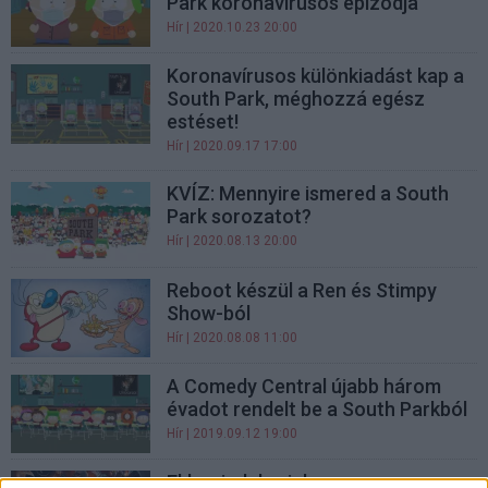
Park koronavírusos epizódja
Hír
| 2020.10.23 20:00
Koronavírusos különkiadást kap a
South Park, méghozzá egész
estéset!
Hír
| 2020.09.17 17:00
KVÍZ: Mennyire ismered a South
Park sorozatot?
Hír
| 2020.08.13 20:00
Reboot készül a Ren és Stimpy
Show-ból
Hír
| 2020.08.08 11:00
A Comedy Central újabb három
évadot rendelt be a South Parkból
Hír
| 2019.09.12 19:00
Ekkor indul szinkronosan az