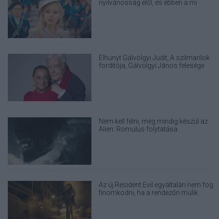
nyilvánosság elől, és ebben a mi
felelősségünk is benne van
Elhunyt Gálvölgyi Judit, A szilmarilok
fordítója, Gálvölgyi János felesége
Nem kell félni, még mindig készül az
Alien: Romulus folytatása
Az új Resident Evil egyáltalán nem fog
finomkodni, ha a rendezőn múlik