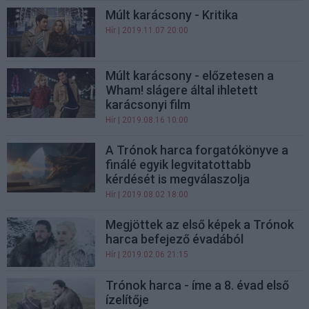
Múlt karácsony - Kritika
Hír
| 2019.11.07 20:00
Múlt karácsony - előzetesen a
Wham! slágere által ihletett
karácsonyi film
Hír
| 2019.08.16 10:00
A Trónok harca forgatókönyve a
finálé egyik legvitatottabb
kérdését is megválaszolja
Hír
| 2019.08.02 18:00
Megjöttek az első képek a Trónok
harca befejező évadából
Hír
| 2019.02.06 21:15
Trónok harca - íme a 8. évad első
ízelítője