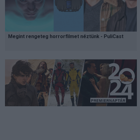
Megint rengeteg horrorfilmet néztünk - PuliCast