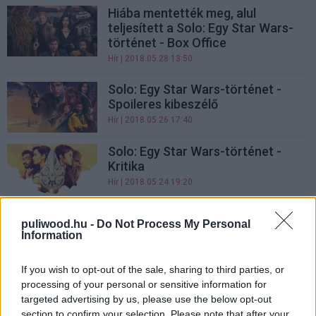
Hiába mentették meg, alul
teljesített a Solo: Egy Star Wars-
történet - Box Office
Hír
| 2018.05.28 13:50
Solo: Egy Star Wars-történet -
Spoileres kibeszélő
Hír
| 2018.05.26 17:40
Solo: Egy Star Wars-történet -
Kritika
Hír
| 2018.05.24 19:20
Jól sikerült a Solo - Egy Star
puliwood.hu -
Do Not Process My Personal
Wars-történet
Information
Hír
| 2018.05.12 02:50
If you wish to opt-out of the sale, sharing to third parties, or
Nézz bele a Trónok harca utolsó
processing of your personal or sensitive information for
évadának kulisszáiba!
targeted advertising by us, please use the below opt-out
Hír
| 2018.04.21 18:15
section to confirm your selection. Please note that after your