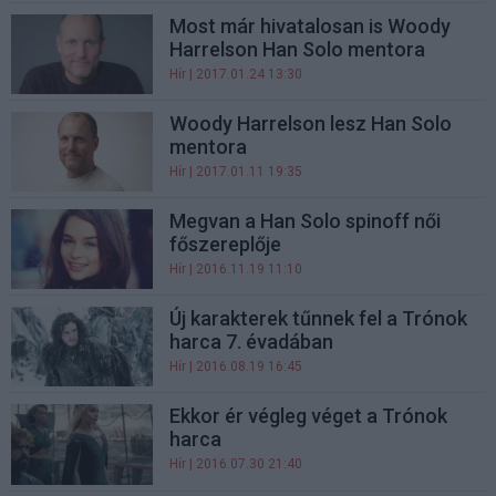
Most már hivatalosan is Woody
Harrelson Han Solo mentora
Hír
| 2017.01.24 13:30
Woody Harrelson lesz Han Solo
mentora
Hír
| 2017.01.11 19:35
Megvan a Han Solo spinoff női
főszereplője
Hír
| 2016.11.19 11:10
Új karakterek tűnnek fel a Trónok
harca 7. évadában
Hír
| 2016.08.19 16:45
Ekkor ér végleg véget a Trónok
harca
Hír
| 2016.07.30 21:40