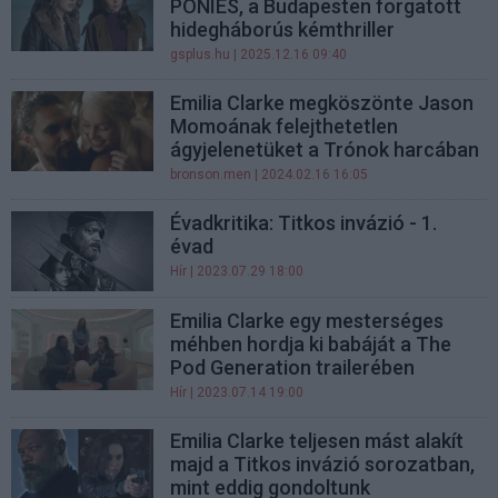
PONIES, a Budapesten forgatott
hidegháborús kémthriller
gsplus.hu
| 2025.12.16 09:40
Emilia Clarke megköszönte Jason
Momoának felejthetetlen
ágyjelenetüket a Trónok harcában
bronson.men
| 2024.02.16 16:05
Évadkritika: Titkos invázió - 1.
évad
Hír
| 2023.07.29 18:00
Emilia Clarke egy mesterséges
méhben hordja ki babáját a The
Pod Generation trailerében
Hír
| 2023.07.14 19:00
Emilia Clarke teljesen mást alakít
majd a Titkos invázió sorozatban,
mint eddig gondoltunk