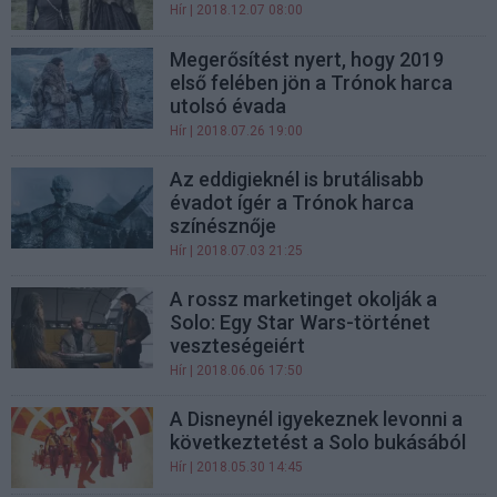
Hír
| 2018.12.07 08:00
Megerősítést nyert, hogy 2019
első felében jön a Trónok harca
utolsó évada
Hír
| 2018.07.26 19:00
Az eddigieknél is brutálisabb
évadot ígér a Trónok harca
színésznője
Hír
| 2018.07.03 21:25
A rossz marketinget okolják a
Solo: Egy Star Wars-történet
veszteségeiért
Hír
| 2018.06.06 17:50
A Disneynél igyekeznek levonni a
következtetést a Solo bukásából
Hír
| 2018.05.30 14:45