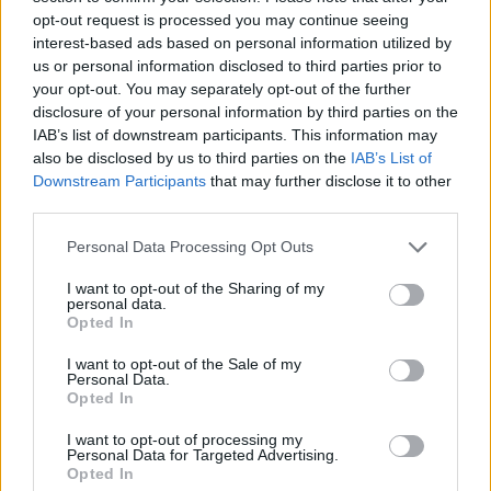
opt-out request is processed you may continue seeing
Most szól nagyot a Solo - Egy
interest-based ads based on personal information utilized by
Star Wars-történet új előzetese
us or personal information disclosed to third parties prior to
Hír
| 2018.04.09 03:01
your opt-out. You may separately opt-out of the further
disclosure of your personal information by third parties on the
Befejeződtek a Solo - Egy Star
IAB’s list of downstream participants. This information may
Wars történet munkálatai
also be disclosed by us to third parties on the
IAB’s List of
Hír
| 2018.04.02 05:30
Downstream Participants
that may further disclose it to other
third parties.
A Solo - Egy Star Wars-történet
Please note that this website/app uses one or more Google
Personal Data Processing Opt Outs
kész katasztrófa volt
services and may gather and store information including but
Hír
| 2018.03.26 20:45
not limited to your visit or usage behaviour. You may click to
I want to opt-out of the Sharing of my
personal data.
grant or deny consent to Google and its third-party tags to
Solo: Egy Star Wars-történet -
Opted In
use your data for below specified purposes in below Google
nézd meg a trailert szinkronosan
consent section.
I want to opt-out of the Sale of my
Hír
| 2018.02.09 13:00
Personal Data.
Opted In
Nagyot szól? - Előzetesen a Solo -
I want to opt-out of processing my
Egy Star Wars történet
Personal Data for Targeted Advertising.
Hír
| 2018.02.05 15:05
Opted In