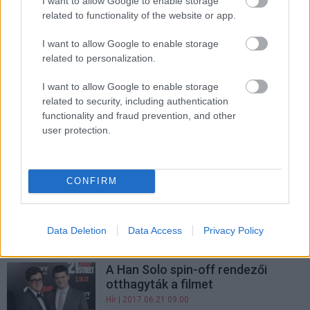
I want to allow Google to enable storage
related to functionality of the website or app.
Megvan a Han Solo mozi
zeneszerzője
I want to allow Google to enable storage
Hír
| 2017.07.27 19:10
related to personalization.
Woody Harrelson szerint jó
I want to allow Google to enable storage
kezekben van a Han Solo-film
related to security, including authentication
functionality and fraud prevention, and other
Hír
| 2017.07.11 15:00
user protection.
Ron Howard fejezi be a Han Solo-
filmet
Hír
| 2017.06.22 18:30
CONFIRM
Trónok harca 7. évad trailer -
megérkezett a tél
Data Deletion
Data Access
Privacy Policy
Hír
| 2017.06.21 18:42
A Han Solo spin-off rendezői
otthagyták a filmet
Hír
| 2017.06.21 09:00