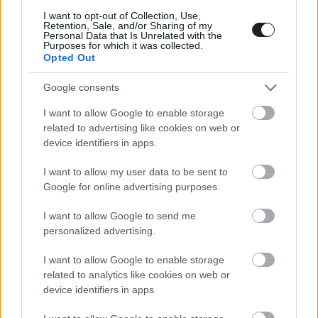
I want to opt-out of Collection, Use,
Sokat kell várnunk a Trónok harca
Retention, Sale, and/or Sharing of my
új évadára
Personal Data that Is Unrelated with the
Purposes for which it was collected.
Hír
| 2017.12.07 21:30
Opted Out
Több alternatív befejezés is
Google consents
készül a Trónok harca 8.
évadjához
I want to allow Google to enable storage
Hír
| 2017.09.14 06:20
related to advertising like cookies on web or
device identifiers in apps.
Évadkritika: Trónok harca - 7.
évad
I want to allow my user data to be sent to
Google for online advertising purposes.
Hír
| 2017.08.30 11:30
I want to allow Google to send me
Összeszedtük a hét
personalized advertising.
legérdekesebb Star Wars híreit
Hír
| 2017.08.24 15:30
I want to allow Google to enable storage
related to analytics like cookies on web or
Ekkortól forog a Trónok harca 8.
device identifiers in apps.
évada
Hír
| 2017.08.19 09:00