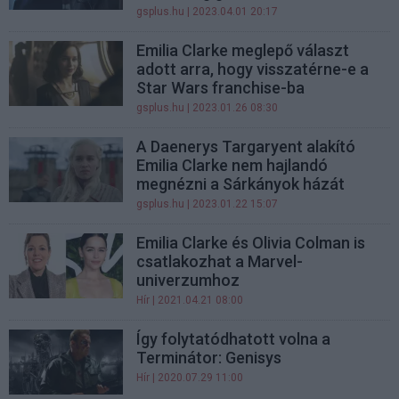
gsplus.hu
| 2023.04.01 20:17
Emilia Clarke meglepő választ
adott arra, hogy visszatérne-e a
Star Wars franchise-ba
gsplus.hu
| 2023.01.26 08:30
A Daenerys Targaryent alakító
Emilia Clarke nem hajlandó
megnézni a Sárkányok házát
gsplus.hu
| 2023.01.22 15:07
Emilia Clarke és Olivia Colman is
csatlakozhat a Marvel-
univerzumhoz
Hír
| 2021.04.21 08:00
Így folytatódhatott volna a
Terminátor: Genisys
Hír
| 2020.07.29 11:00