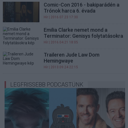
Comic-Con 2016 - bakiparádén a
Trónok harca 6. évada
Hír
| 2016.07.23 17:30
Emilia Clarke nemet mond a
Terminator: Genisys folytatásokra
Hír
| 2016.04.21 18:05
Traileren Jude Law Dom
Hemingwaye
Hír
| 2013.09.24 22:15
LEGFRISSEBB PODCASTÜNK