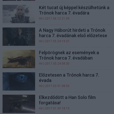
Két tucat új képpel készülhetünk a
Trónok harca 7. évadára
Hír
| 2017.06.12 21:09
A Nagy Háborút hirdeti a Trónok
harca 7. évadának első előzetese
Hír
| 2017.05.24 19:37
Felpörögnek az események a
Trónok harca 7. évadában
Hír
| 2017.05.24 08:30
Előzetesen a Trónok harca 7.
évada
Hír
| 2017.03.31 08:55
Elkezdődött a Han Solo film
forgatása!
Hír
| 2017.01.30 18:13