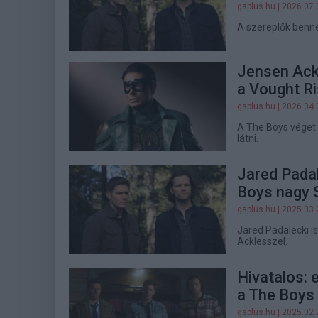
gsplus.hu
| 2026.07.
A szereplők benne
Jensen Ack
a Vought R
gsplus.hu
| 2026.04.
A The Boys véget 
látni.
Jared Padal
Boys nagy 
gsplus.hu
| 2025.03.
Jared Padalecki i
Acklesszel.
Hivatalos: 
a The Boys
gsplus.hu
| 2025.02.