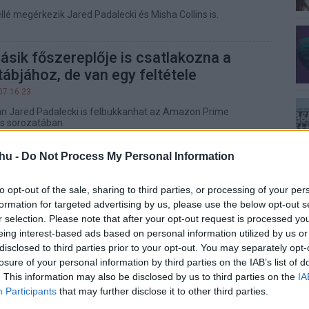
lé megérkezik Jared Padalecki és Misha Collins is.
sik főszereplője is csatlakozna a
ábjához, de van egy feltétele
07 16:23
án Jared Padalecki is felbukkanhat az Amazon Prime
s sorozatában.
s a The Boys sztárja nagyon
hu -
Do Not Process My Personal Information
akart a The Last of Usban
to opt-out of the sale, sharing to third parties, or processing of your per
25 11:03
formation for targeted advertising by us, please use the below opt-out s
ost nagyon máshogy nézhetne ki, ha a szereposztók
r selection. Please note that after your opt-out request is processed y
es ajánlatát.
eing interest-based ads based on personal information utilized by us or
disclosed to third parties prior to your opt-out. You may separately opt-
ztatták meg Homelander és Soldier
losure of your personal information by third parties on the IAB’s list of
latát a The Boys 3. évadában
. This information may also be disclosed by us to third parties on the
IA
Participants
that may further disclose it to other third parties.
00