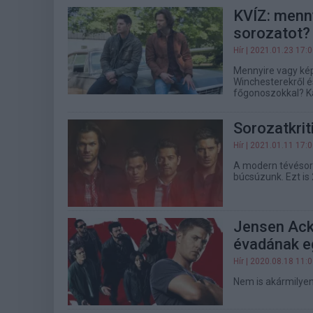
KVÍZ: menn
sorozatot?
Hír
| 2021.01.23 17:
Mennyire vagy kép
Winchesterekről é
főgonoszokkal? Kat
Sorozatkrit
Hír
| 2021.01.11 17:
A modern tévésoro
búcsúzunk. Ezt is 
Jensen Ack
évadának e
Hír
| 2020.08.18 11:
Nem is akármilyen