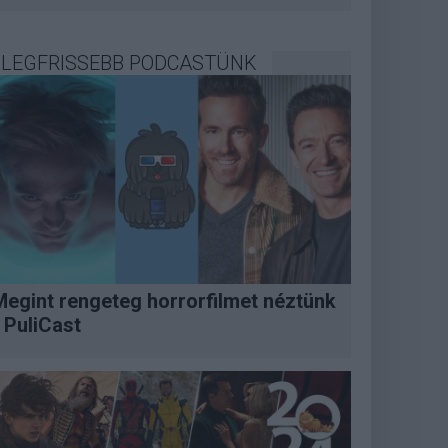
LEGFRISSEBB PODCASTÜNK
Megint rengeteg horrorfilmet néztünk
 PuliCast