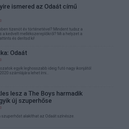
yire ismered az Odaát című
00
ben tizenöt év történetével? Mindent tudsz a
s a kedvelt mellékszereplőkről? Mi a helyzet a
tints és derítsd ki!
ika: Odaát
00
zatok egyik leghosszabb ideig futó nagy ikonjától
2020 számlájára lehet írni...
les lesz a The Boys harmadik
gyik új szuperhőse
00
 szuperhőst alakíthat az Odaát színésze.