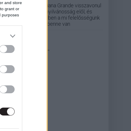
er and store
Ariana Grande visszavonul
to grant or
a nyilvánosság elől, és
ed purposes
ebben a mi felelősségünk
is benne van
_