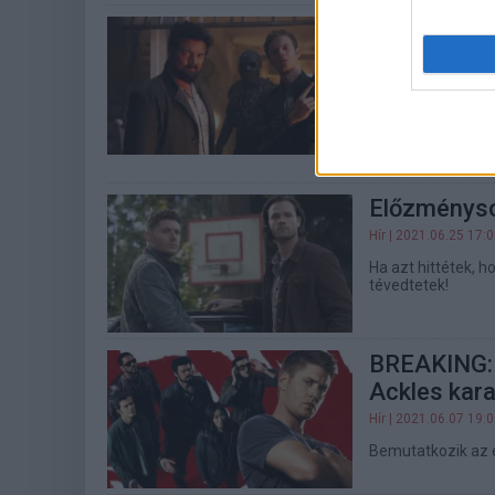
Supie díjja
készítői
Hír
| 2021.09.19 20:
Miután az Emmy-dí
International Supi
románcát.
Előzményso
Hír
| 2021.06.25 17:
Ha azt hittétek, 
tévedtetek!
BREAKING: 
Ackles kara
Hír
| 2021.06.07 19:
Bemutatkozik az 