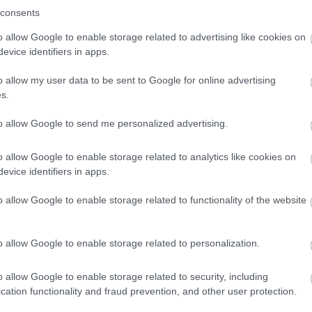
consents
les és Jared Padalecki közé ék
o allow Google to enable storage related to advertising like cookies on
z Odaát előzménysorozat miatt
evice identifiers in apps.
00
o allow my user data to be sent to Google for online advertising
rencsére azóta már kibékült egymással.
s.
to allow Google to send me personalized advertising.
es új részleteket árult el Soldier
o allow Google to enable storage related to analytics like cookies on
00
evice identifiers in apps.
dában debütáló színész a karakteréről és a szakállviselés
ől is megosztott néhány gondolatot.
o allow Google to enable storage related to functionality of the website
est egy vadnyugati filmben láthattuk
o allow Google to enable storage related to personalization.
a mozikban
07
o allow Google to enable storage related to security, including
ykori sztárja a The Boys harmadik évada után a Rust című
cation functionality and fraud prevention, and other user protection.
olna vissza a nagyvászonra.