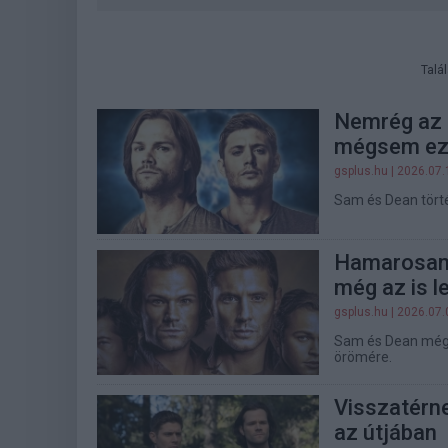
Talá
Nemrég az O
mégsem ez l
gsplus.hu
| 2026.07.
Sam és Dean törté
Hamarosan é
még az is l
gsplus.hu
| 2026.07.
Sam és Dean még 
örömére.
Visszatérne
az útjában