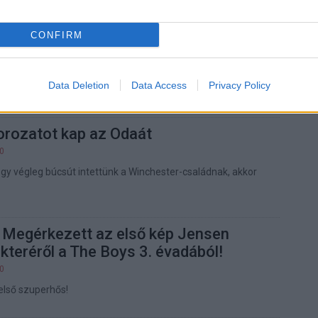
l jutalmazták magukat a The Boys
CONFIRM
00
jra még csak jelölést sem kapott a sorozat, a Vought
Data Deletion
Data Access
Privacy Policy
e díjjal tüntette ki az Aquaman paródia és egy polip
rozatot kap az Odaát
00
hogy végleg búcsút intettünk a Winchester-családnak, akkor
Megérkezett az első kép Jensen
kteréről a The Boys 3. évadából!
00
első szuperhős!