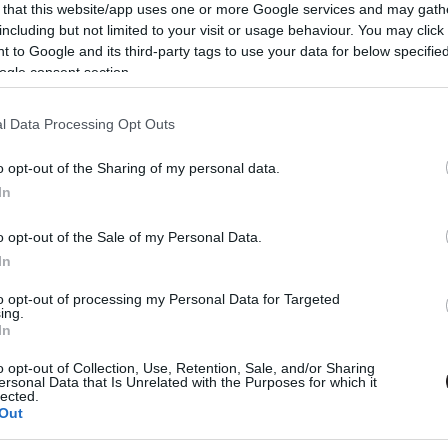
 a dolgok, mint a The Boys képregényben.
 that this website/app uses one or more Google services and may gath
including but not limited to your visit or usage behaviour. You may click 
 to Google and its third-party tags to use your data for below specifi
les bejelentkezett Batman
ogle consent section.
00
l Data Processing Opt Outs
e csatlakozni szeretne a DC univerzumához.
o opt-out of the Sharing of my personal data.
In
setet kell kihevernie Jared
ek
o opt-out of the Sale of my Personal Data.
00
In
ivére, Jensen Ackles erősítette meg.
to opt-out of processing my Personal Data for Targeted
ing.
In
es egy titkos DC-filmen vagy
o opt-out of Collection, Use, Retention, Sale, and/or Sharing
dolgozik
ersonal Data that Is Unrelated with the Purposes for which it
lected.
00
Out
ykori sztárja a Warner Bros. segítségével készít egy még
 jelentett projektet.