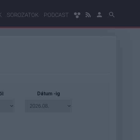
K
SOROZATOK
PODCAST
ól
Dátum -ig