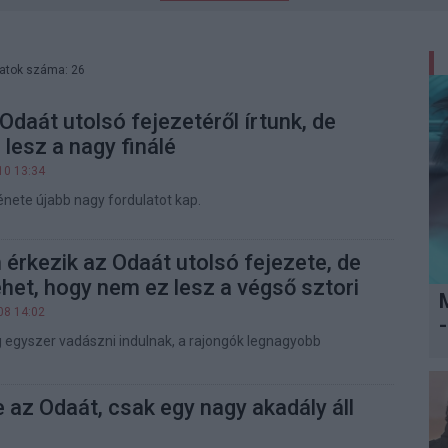
latok száma: 26
daát utolsó fejezetéről írtunk, de
esz a nagy finálé
10 13:34
nete újabb nagy fordulatot kap.
rkezik az Odaát utolsó fejezete, de
ehet, hogy nem ez lesz a végső sztori
08 14:02
-
egyszer vadászni indulnak, a rajongók legnagyobb
 az Odaát, csak egy nagy akadály áll