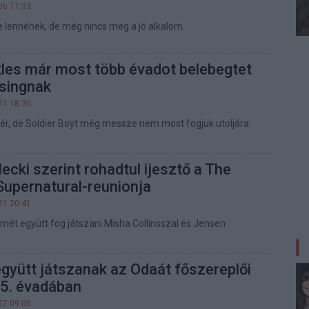
06 11:33
 lennének, de még nincs meg a jó alkalom.
les már most több évadot belebegtet
isingnak
01 18:30
ér, de Soldier Boyt még messze nem most fogjuk utoljára
ecki szerint rohadtul ijesztő a The
Supernatural-reunionja
21 20:41
smét együtt fog játszani Misha Collinsszal és Jensen
együtt játszanak az Odaát főszereplői
 5. évadában
27 09:05