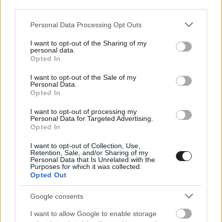
Párduc és az X-Men: Új mutánsok
third parties.
Hír
| 2017.11.05 17:15
Please note that this website/app uses one or more Google
Personal Data Processing Opt Outs
services and may gather and store information including but
Drogbirtoklásért vették őrizetbe a
not limited to your visit or usage behaviour. You may click to
I want to opt-out of the Sharing of my
Stranger Things sztárját
personal data.
grant or deny consent to Google and its third-party tags to
Opted In
Hír
| 2017.10.29 13:00
use your data for below specified purposes in below Google
consent section.
I want to opt-out of the Sale of my
A Logan rendezője szerint Patrick
Personal Data.
Stewartnak Oscart kéne kapnia
Opted In
Hír
| 2017.10.27 10:45
I want to opt-out of processing my
Personal Data for Targeted Advertising.
Miért pont horror lett az X-Men:
Opted In
The New Mutants?
I want to opt-out of Collection, Use,
Hír
| 2017.10.15 08:30
Retention, Sale, and/or Sharing of my
Personal Data that Is Unrelated with the
Purposes for which it was collected.
Hátborzongató lett az X-Men: The
Opted Out
New Mutants előzetese
Hír
| 2017.10.13 10:00
Google consents
Nagyon közel az új X-Men film
I want to allow Google to enable storage