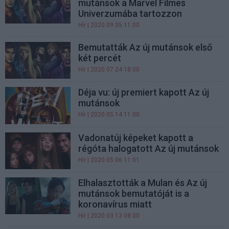
mutánsok a Marvel Filmes
Univerzumába tartozzon
Hír
| 2020.09.05 11:00
Bemutatták Az új mutánsok első
két percét
Hír
| 2020.07.24 18:00
Déja vu: új premiert kapott Az új
mutánsok
Hír
| 2020.05.14 11:00
Vadonatúj képeket kapott a
régóta halogatott Az új mutánsok
Hír
| 2020.05.06 11:01
Elhalasztották a Mulan és Az új
mutánsok bemutatóját is a
koronavírus miatt
Hír
| 2020.03.13 08:00