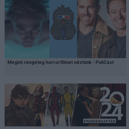
Megint rengeteg horrorfilmet néztünk - PuliCast