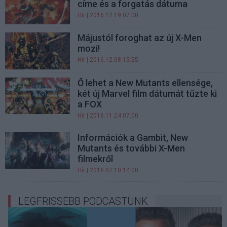
címe és a forgatás dátuma
Hír
| 2016.12.19 07:00
Májustól foroghat az új X-Men
mozi!
Hír
| 2016.12.08 15:25
Ő lehet a New Mutants ellensége,
két új Marvel film dátumát tűzte ki
a FOX
Hír
| 2016.11.24 07:00
Információk a Gambit, New
Mutants és további X-Men
filmekről
Hír
| 2016.07.10 14:00
LEGFRISSEBB PODCASTÜNK