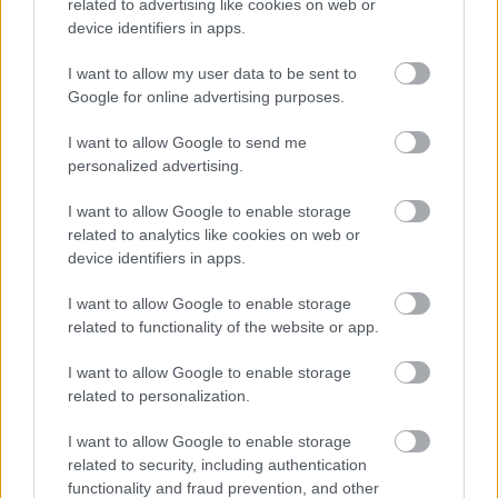
előzetese
related to advertising like cookies on web or
device identifiers in apps.
Hír
| 2017.10.12 21:00
I want to allow my user data to be sent to
Horror lesz az X-Men: New
Google for online advertising purposes.
Mutants
Hír
| 2017.05.26 09:15
I want to allow Google to send me
personalized advertising.
Michael Fassbender több X-Men
filmben is visszatérhet
I want to allow Google to enable storage
Hír
| 2017.05.19 01:20
related to analytics like cookies on web or
device identifiers in apps.
James McAvoy X-Professzora
kimarad a következő X-Men
I want to allow Google to enable storage
filmből
related to functionality of the website or app.
Hír
| 2017.05.12 18:47
I want to allow Google to enable storage
Két szerep is megerősítést nyert
related to personalization.
az X-Men: New Mutantsben
I want to allow Google to enable storage
Hír
| 2017.05.12 09:45
related to security, including authentication
functionality and fraud prevention, and other
Tisztázódtak a Deadpool 2 és az