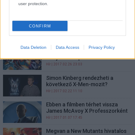
user protection.
X-Men filmek premierdátumai
Hír
| 2017.04.22 23:00
Xavier és Magneto kikerül az X-
CONFIRM
Men filmek fókuszából
Hír
| 2017.03.06 10:45
Data Deletion
Data Access
Privacy Policy
Infómorzsák a Deadpool 2-ről és
az új X-Men spin-offról
Hír
| 2017.02.26 23:03
Simon Kinberg rendezheti a
következő X-Men-mozit?
Hír
| 2017.02.22 11:10
Ebben a filmben térhet vissza
James McAvoy X Professzorként
Hír
| 2017.01.07 17:45
Megvan a New Mutants hivatalos