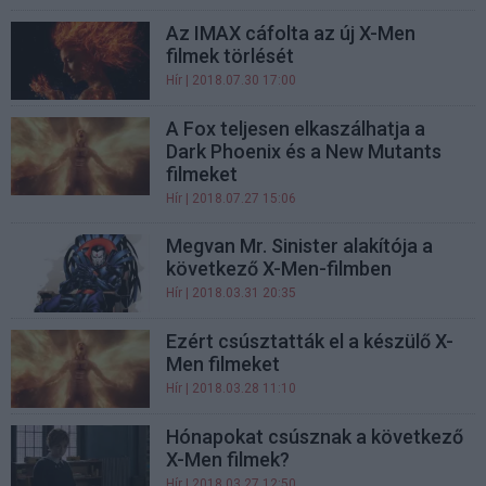
Az IMAX cáfolta az új X-Men
filmek törlését
Hír
| 2018.07.30 17:00
A Fox teljesen elkaszálhatja a
Dark Phoenix és a New Mutants
filmeket
Hír
| 2018.07.27 15:06
Megvan Mr. Sinister alakítója a
következő X-Men-filmben
Hír
| 2018.03.31 20:35
Ezért csúsztatták el a készülő X-
Men filmeket
Hír
| 2018.03.28 11:10
Hónapokat csúsznak a következő
X-Men filmek?
Hír
| 2018.03.27 12:50