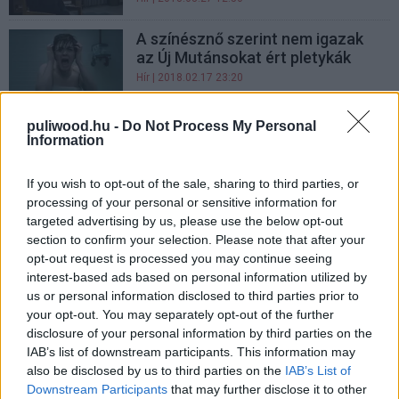
A színésznő szerint nem igazak
az Új Mutánsokat ért pletykák
Hír
| 2018.02.17 23:20
A legijesztőbb PG-13-as
puliwood.hu -
Do Not Process My Personal
besorolású horror lesz az Új
Information
mutánsok
Hír
| 2018.01.24 17:55
If you wish to opt-out of the sale, sharing to third parties, or
processing of your personal or sensitive information for
Jövőre csúszott a New Mutants,
targeted advertising by us, please use the below opt-out
előbb jön a Deadpool 2, bajban van
section to confirm your selection. Please note that after your
a Gambit
opt-out request is processed you may continue seeing
Hír
| 2018.01.12 00:10
interest-based ads based on personal information utilized by
us or personal information disclosed to third parties prior to
X-Men: Új mutánsok - ismerd meg
your opt-out. You may separately opt-out of the further
a karaktereket
disclosure of your personal information by third parties on the
Hír
| 2017.11.11 13:00
IAB’s list of downstream participants. This information may
also be disclosed by us to third parties on the
IAB’s List of
Szinkronos előzetesen a Fekete
Downstream Participants
that may further disclose it to other