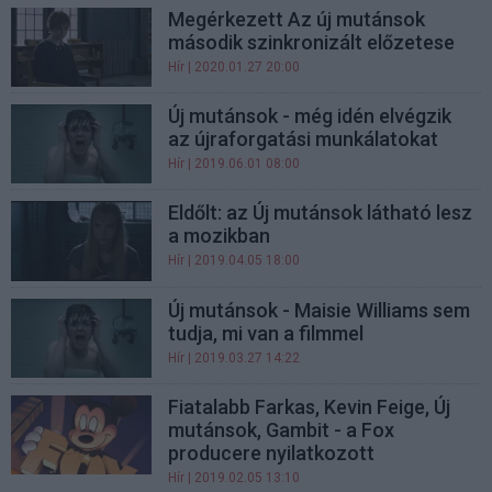
Megérkezett Az új mutánsok
második szinkronizált előzetese
Hír
| 2020.01.27 20:00
Új mutánsok - még idén elvégzik
az újraforgatási munkálatokat
Hír
| 2019.06.01 08:00
Eldőlt: az Új mutánsok látható lesz
a mozikban
Hír
| 2019.04.05 18:00
Új mutánsok - Maisie Williams sem
tudja, mi van a filmmel
Hír
| 2019.03.27 14:22
Fiatalabb Farkas, Kevin Feige, Új
mutánsok, Gambit - a Fox
producere nyilatkozott
Hír
| 2019.02.05 13:10