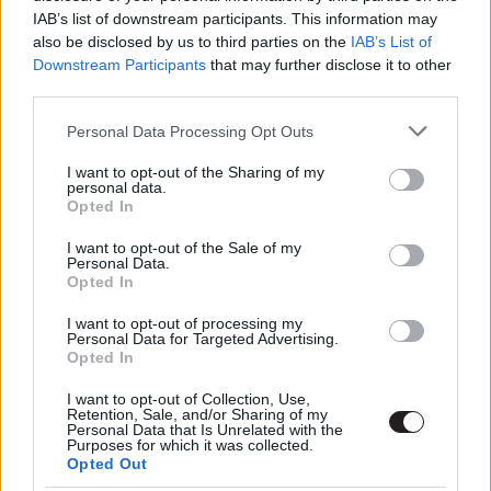
Hír
| 2021.09.12 10:00
IAB’s list of downstream participants. This information may
also be disclosed by us to third parties on the
IAB’s List of
Shang-Chi és a Tíz Gyűrű
Downstream Participants
that may further disclose it to other
legendája - Kritika
third parties.
Hír
| 2021.08.30 16:00
Please note that this website/app uses one or more Google
Personal Data Processing Opt Outs
services and may gather and store information including but
Egy nem várt karakter is felbukkan
not limited to your visit or usage behaviour. You may click to
I want to opt-out of the Sharing of my
a Shang-Chi és a tíz gyűrű
personal data.
grant or deny consent to Google and its third-party tags to
legendája új trailerében
Opted In
use your data for below specified purposes in below Google
Hír
| 2021.07.22 12:00
consent section.
I want to opt-out of the Sale of my
Personal Data.
Kevin Feige megerősített néhány
Opted In
dolgot a Shang-Chivel
kapcsolatban
I want to opt-out of processing my
Personal Data for Targeted Advertising.
Hír
| 2021.07.01 08:00
Opted In
Befutott a Shang-Chi és a tíz
I want to opt-out of Collection, Use,
Retention, Sale, and/or Sharing of my
gyűrű legendája első szinkronos
Personal Data that Is Unrelated with the
előzetese!
Purposes for which it was collected.
Opted Out
Hír
| 2021.05.12 11:00