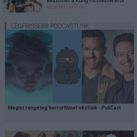
készíthet a Kung Fu mesteréről
Hír
| 2018.12.04 17:00
LEGFRISSEBB PODCASTÜNK
Megint rengeteg horrorfilmet néztünk - PuliCast