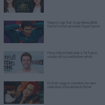
Nagyon úgy fest, hogy elkaszálták
David Fincher amerikai Squid Game-
sorozatát
Perez Hiltont letiltották a TikTokról,
miután élő közvetítésben ártott
magának
Eli Roth nagyon szeretné, ha nem
utálnátok a Borderlands filmet