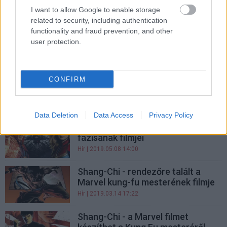
forgatását
I want to allow Google to enable storage
Hír
| 2020.03.13 18:00
related to security, including authentication
functionality and fraud prevention, and other
Simu Liu reagált a vádra, miszerint
user protection.
túl csúnya Shang-Chi szerepére
Hír
| 2019.08.15 11:00
CONFIRM
Ezeket a Marvel filmeket kapjuk
2020 és 2021 között
Hír
| 2019.07.21 06:00
Data Deletion
Data Access
Privacy Policy
Dátumot kaptak a Marvel 4.
fázisának filmjei
Hír
| 2019.05.08 14:00
Shang-Chi - rendezőre talált a
Marvel kung-fu mesterének filmje
Hír
| 2019.03.14 17:22
Shang-Chi - a Marvel filmet