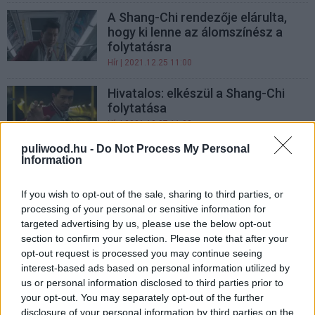
A Shang-Chi rendezője elárulta,
hogy ki lenne az álomszínész a
folytatásra
Hír
| 2021.12.25 11:00
Hivatalos: elkészül a Shang-Chi
folytatása
Hír
| 2021.12.07 11:00
puliwood.hu -
Do Not Process My Personal
Négy új Marvel-projekt
Information
elkészülése lepleződhetett le,
amik 2023 után érkezhetnek
If you wish to opt-out of the sale, sharing to third parties, or
Hír
| 2021.10.28 17:00
processing of your personal or sensitive information for
targeted advertising by us, please use the below opt-out
Shang-Chi és a Tíz Gyűrű
section to confirm your selection. Please note that after your
legendája - Filmzene kritika
opt-out request is processed you may continue seeing
Hír
| 2021.09.17 14:00
interest-based ads based on personal information utilized by
us or personal information disclosed to third parties prior to
A Shang-Chi rendezője szívesen
your opt-out. You may separately opt-out of the further
visszatérne a folytatásra is
disclosure of your personal information by third parties on the