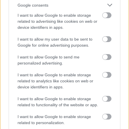
Google consents
Ezeket nézzük a következő
években: Marvel
I want to allow Google to enable storage
Hír
| 2020.12.11 14:00
related to advertising like cookies on web or
device identifiers in apps.
Csúsznak a Marvel-filmek és a
Halál a Níluson is (Frissítve)
I want to allow my user data to be sent to
Hír
| 2020.09.27 11:00
Google for online advertising purposes.
Íme minden elkészült és készülő
I want to allow Google to send me
film, amit elhalasztottak a
personalized advertising.
koronavírus miatt
I want to allow Google to enable storage
Hír
| 2020.03.17 16:00
related to analytics like cookies on web or
device identifiers in apps.
BRÉKING: A Disney leállította majd
minden élőszereplős filmje
I want to allow Google to enable storage
forgatását
related to functionality of the website or app.
Hír
| 2020.03.13 20:00
I want to allow Google to enable storage
A koronavírus miatt
related to personalization.
felfüggesztették a Shang-Chi film