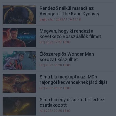
Rendező nélkül maradt az
Avengers: The Kang Dynasty
gsplus.hu
| 2023.11.16 13:18
Megvan, hogy ki rendezi a
következő Bosszúállók filmet
Hír
| 2022.07.27 10:00
Élőszereplős Wonder Man
sorozat készülhet
Hír
| 2022.06.20 10:00
Simu Liu megkapta az IMDb
rajongói kedvenceknek járó díját
Hír
| 2022.05.12 18:00
Simu Liu egy új sci-fi thrillerhez
csatlakozott
Hír
| 2022.02.25 18:00