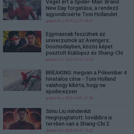
Véget ért a Spider-Man: Brand
New Day forgatása, a rendező
agyondicsérte Tom Hollandet
gsplus.hu
| 2025.12.21 09:01
Egymásnak feszülnek az
univerzumok az Avengers:
Doomsdayben, közös képet
posztolt Küklopsz és Shang-Chi
gsplus.hu
| 2025.07.02 12:02
BREAKING: megvan a Pókember 4
hivatalos címe - Tom Holland
valahogy kibírta, hogy ne
spoilerezzen
gsplus.hu
| 2025.04.01 07:55
Simu Liu mindenkit
megnyugtatott: továbbra is
tervben van a Shang-Chi 2
gsplus.hu
| 2025.03.01 13:22