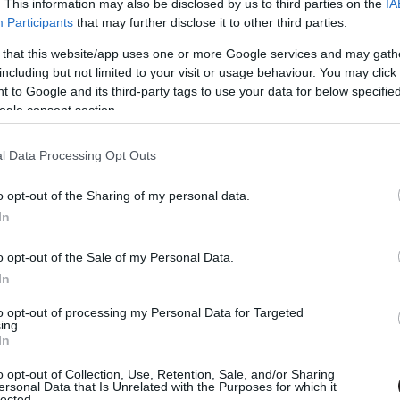
. This information may also be disclosed by us to third parties on the
IA
ütált A második lövés egyik újonnan jött karaktere
szívéhez nőtt.
Participants
that may further disclose it to other third parties.
 that this website/app uses one or more Google services and may gath
 A második lövés - Kritika
including but not limited to your visit or usage behaviour. You may click 
00
 to Google and its third-party tags to use your data for below specifi
ogle consent section.
áribb, de piszkosul szórakoztató folytatást kapott a
l Data Processing Opt Outs
emier előtt a Zombieland 2-t!
o opt-out of the Sharing of my personal data.
In
00
o opt-out of the Sale of my Personal Data.
sszatér Woody Harrelson, Jesse Eisenberg, Emma Stone és
mbikat hajkurászni, mi pedig lehetőséget biztosítunk
In
ier előtt nézhessétek meg az akciózásukat.
to opt-out of processing my Personal Data for Targeted
ing.
lyik októberi filmet várod a
In
o opt-out of Collection, Use, Retention, Sale, and/or Sharing
00
ersonal Data that Is Unrelated with the Purposes for which it
lected.