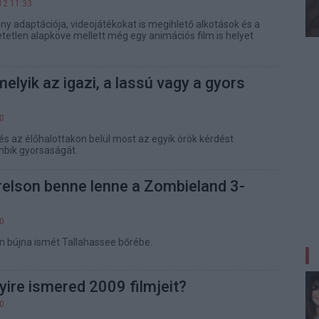
12 11:33
ény adaptációja, videojátékokat is megihlető alkotások és a
etlen alapköve mellett még egy animációs film is helyet
melyik az igazi, a lassú vagy a gyors
00
és az élőhalottakon belül most az egyik örök kérdést
mbik gyorsaságát.
elson benne lenne a Zombieland 3-
00
n bújna ismét Tallahassee bőrébe.
ire ismered 2009 filmjeit?
00