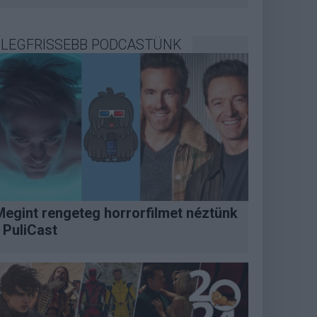
LEGFRISSEBB PODCASTÜNK
Megint rengeteg horrorfilmet néztünk
 PuliCast