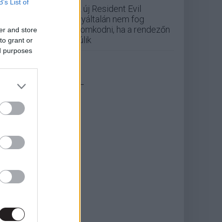
B’s List of
Az új Resident Evil
egyáltalán nem fog
finomkodni, ha a rendezőn
er and store
múlik
to grant or
ed purposes
_