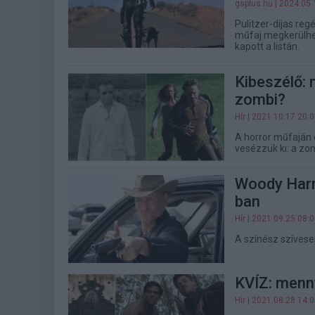
gsplus.hu
| 2024.05.
Pulitzer-díjas reg
műfaj megkerülhet
kapott a listán.
Kibeszélő: 
zombi?
Hír
| 2021.10.17 20:
A horror műfaján 
vesézzük ki: a zo
Woody Harr
ban
Hír
| 2021.09.25 08:
A színész szívese
KVÍZ: menny
Hír
| 2021.08.28 14: