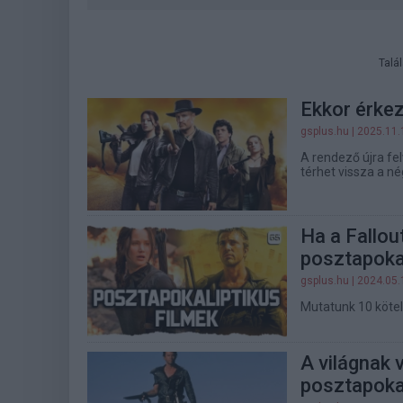
Talá
Ekkor érke
gsplus.hu
| 2025.11.
A rendező újra fel
térhet vissza a n
Ha a Fallou
posztapoka
gsplus.hu
| 2024.05.
Mutatunk 10 kötel
A világnak 
posztapokali