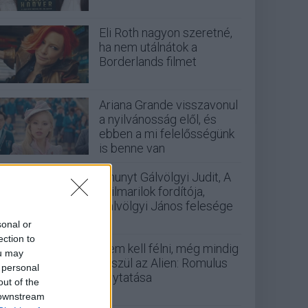
Eli Roth nagyon szeretné,
ha nem utálnátok a
Borderlands filmet
Ariana Grande visszavonul
a nyilvánosság elől, és
ebben a mi felelősségünk
is benne van
Elhunyt Gálvölgyi Judit, A
szilmarilok fordítója,
Gálvölgyi János felesége
sonal or
ection to
Nem kell félni, még mindig
ou may
készül az Alien: Romulus
 personal
folytatása
out of the
 downstream