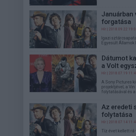
Januárban 
forgatása
Hír
| 2018.09.22 19:
Igazi sztárcsapata
Egyesült Államok 
Dátumot ka
a Volt egys
Hír
| 2018.07.19 11:
A Sony Pictures ki
projektjével, a Vi
folytatásával és a
Az eredeti 
folytatása
Hír
| 2018.07.14 11:
Tíz évet kellett rá 