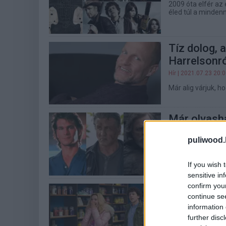
2009 óta elfér az
éled túl a minde
Tíz dolog, 
Harrelsonró
Hír
| 2021.07.23 20:
Már alig várjuk, h
Már olvasha
kivágott je
puliwood.
Hír
| 2020.03.25 14:
A jeleneteket a fo
If you wish 
sensitive in
confirm you
Ruben Flei
continue se
Zombieland
information 
Hír
| 2019.10.28 14:
further disc