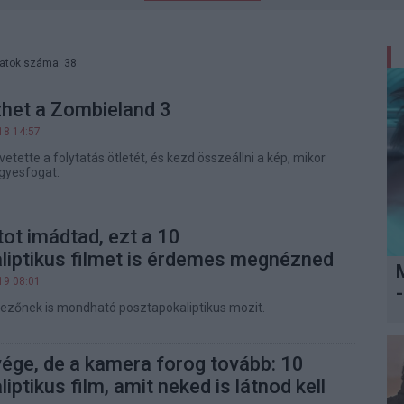
latok száma: 38
zhet a Zombieland 3
18 14:57
vetette a folytatás ötletét, és kezd összeállni a kép, mikor
égyesfogat.
tot imádtad, ezt a 10
liptikus filmet is érdemes megnézned
19 08:01
-
ezőnek is mondható posztapokaliptikus mozit.
vége, de a kamera forog tovább: 10
ptikus film, amit neked is látnod kell