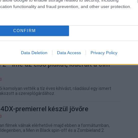
yébe lépni?
cation functionality and fraud prevention, and other user protection.
 Middleditch is a Zombieland 2
ősíti
CONFIRM
05
 rajongói örülhetnek, hiszen hamarosan zombikra vadászik
Data Deletion
Data Access
Privacy Policy
2 - íme az első plakát, kiderült a cím
50
ői komolyan vették a tíz éves kihívást, ráadásul egy ismert
lakozott a szereplőgárdához.
4DX-premierrel készül jövőre
30
yan filmek válnak elérhetővé majd ebben a formátumban,
Idegenben, a Men in Black spin-off és a Zombieland 2.