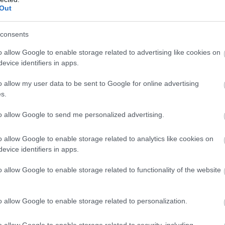
 Joker, duplán támad Will Smith, visszatér a Zombieland,
Out
 Demóna, jetiről mesél a DreamWorks, sötét végzetére
 és jön a magyar Drakula. De melyiket várjuk a leginkább?
consents
mpremier, amely titeket is érdekelhet
o allow Google to enable storage related to advertising like cookies on
00
evice identifiers in apps.
ücsülhetünk be a következő hónapok során, mint Brad Pitt
in Phoenix Jokere, Will Smith Gemini Manje vagy éppen a
o allow my user data to be sent to Google for online advertising
 Tőrbe ejtve.
s.
egérkezett a Zombieland 2. első
to allow Google to send me personalized advertising.
o allow Google to enable storage related to analytics like cookies on
00
evice identifiers in apps.
 hozzák a korábban megszokott hangulatot.
o allow Google to enable storage related to functionality of the website
zínűbb, hogy Ruben Fleischer
a Venom folytatását
o allow Google to enable storage related to personalization.
45
o allow Google to enable storage related to security, including