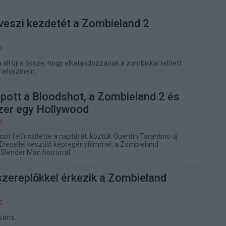
veszi kezdetét a Zombieland 2
00
 áll újra össze, hogy elkalandozzanak a zombikkal telített
helyszínein.
pott a Bloodshot, a Zombieland 2 és
zer egy Hollywood
40
csit felfrissítette a naptárát, köztük Quentin Tarantino új
n Diesellel készülő képregényfilmmel, a Zombieland
 Slender Man horrorral.
szereplőkkel érkezik a Zombieland
45
várni.