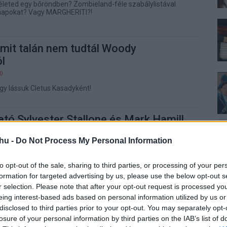
 életed egy bőröndben? Zombieland-féle szabálylistával
nnapokat? Vagy MARGHERITI?!
amit talán nem tudtál Woody
l
00
ogy lássuk Cletus Kasadyként!
tó Sylvester Stallone és Mark Hamill
lenete a Zombielandből
hu -
Do Not Process My Personal Information
00
rgatókönyvírók posztolták ki hivatalos Twitter oldalukra.
to opt-out of the sale, sharing to third parties, or processing of your per
formation for targeted advertising by us, please use the below opt-out s
r selection. Please note that after your opt-out request is processed y
scher szívesen készítene egy
eing interest-based ads based on personal information utilized by us or
 spin-offot
disclosed to third parties prior to your opt-out. You may separately opt-
00
losure of your personal information by third parties on the IAB’s list of