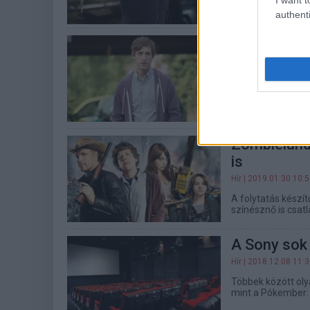
No de ki fog a hel
authenti
Már Thomas
csapatát er
Hír
| 2019.02.12 17:
A Szilícium-völgy
a sorozat főhőse.
Zombieland 
is
Hír
| 2019.01.30 10:
A folytatás készít
színésznő is csat
A Sony sok 
Hír
| 2018.12.08 11:
Többek között ol
mint a Pókember: 