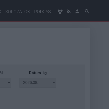
K
SOROZATOK
PODCAST
ól
Dátum -ig